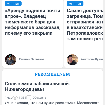
МНЕНИЕ
МНЕНИЕ
«Аренду подняли почти
Самая доступна
втрое». Владелец
заграница. Тюм
тюменского бара для
отправился на 
неформалов рассказал,
в казахстански
почему его закрыли
Петропавловск:
там посмотреть
Евгений Пальянов
Анатолий Кузне
РЕКОМЕНДУЕМ
Соль земли забайкальской.
Нижегородцевы
1 час
1 354
Обсудить
«Мне сказали, что нам нужно расстаться». Московского