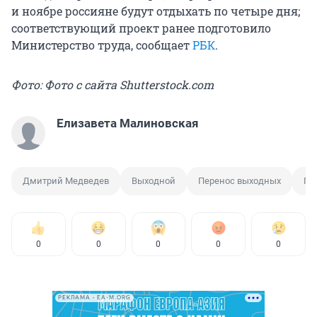
и ноябре россияне будут отдыхать по четыре дня;
соответствующий проект ранее подготовило
Министерство труда, сообщает
РБК
.
Фото: Фото с сайта Shutterstock.com
Елизавета Малиновская
Дмитрий Медведев
Выходной
Перенос выходных
Пр
0
0
0
0
0
РЕКЛАМА • EA-M.ORG