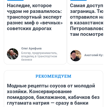
Наследие, которое
Самая доступн
чудом не развалилось:
заграница. Тю
транспортный эксперт
отправился на
разнес миф о «вечных»
в казахстански
советских дорогах
Петропавловск
там посмотрет
Олег Арефьев
Блогер, предприниматель,
Анатолий Кузн
владелец в транспортном
бизнесе
РЕКОМЕНДУЕМ
Модные рецепты соусов от молодой
хозяйки. Консервирование
помидоров, баклажанов, кабачков без
глутамата натрия — сразу в банки