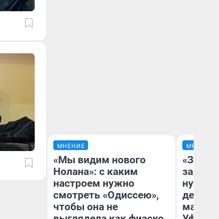
МНЕНИЕ
МНЕНИЕ
«Мы видим нового
«Заезж
Нолана»: с каким
заправк
настроем нужно
нулям»
смотреть «Одиссею»,
дела с
чтобы она не
маршру
выглядела как фиаско
Уфа