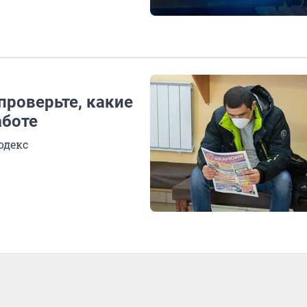
проверьте, какие
аботе
одекс