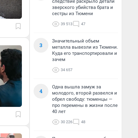
следствие раскрыло детали
зверского убийства брата и
сестры из Тюмени
39 513
47
Значительный объем
3
металла вывезли из Тюмени.
Куда его транспортировали и
зачем
34 657
Одна вышла замуж за
4
молодого, второй развелся и
обрел свободу: тюменцы —
про перемены в жизни после
40 лет
30 226
48