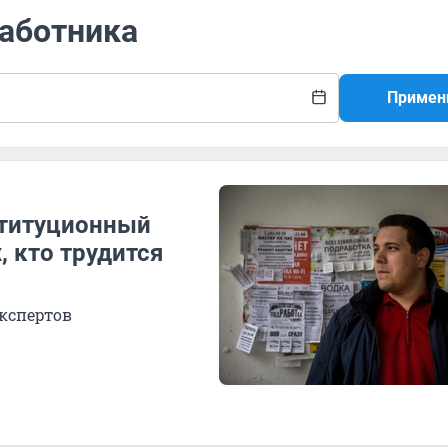
работника
Примен
ституционный
, кто трудится
экспертов