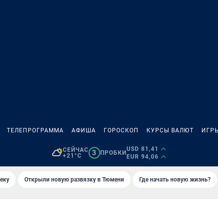
ТЕЛЕПРОГРАММА
АФИША
ГОРОСКОП
КУРСЫ ВАЛЮТ
ИГР
USD 81,41
СЕЙЧАС
3
ПРОБКИ
+21°C
EUR 94,06
еку
Открыли новую развязку в Тюмени
Где начать новую жизнь?