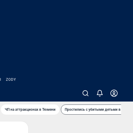
Ы
ZODY
ЧП на аттракционах в Тюмени
Простились с убитыми детьми в Таила