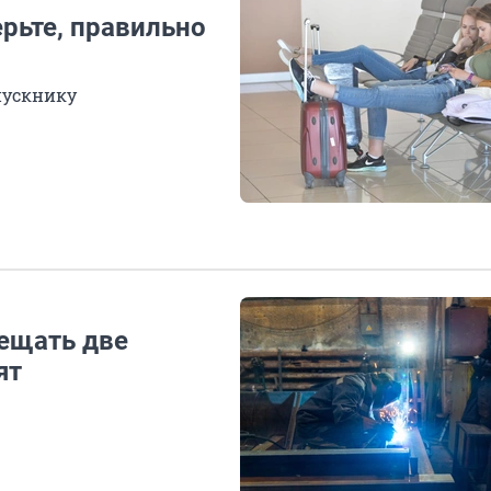
ерьте, правильно
пускнику
мещать две
ят