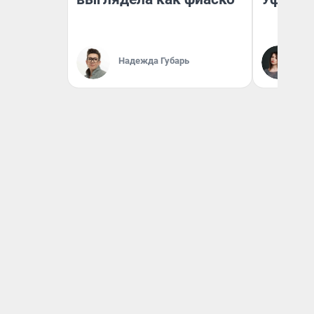
Ек
Надежда Губарь
Жу