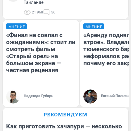
Таиланде
21 968
36
МНЕНИЕ
МНЕНИЕ
«Финал не совпал с
«Аренду поднял
ожиданиями»: стоит ли
втрое». Владел
смотреть фильм
тюменского бар
«Старый орел» на
неформалов рас
большом экране —
почему его зак
честная рецензия
Надежда Губарь
Евгений Пальяно
РЕКОМЕНДУЕМ
Как приготовить хачапури — несколько