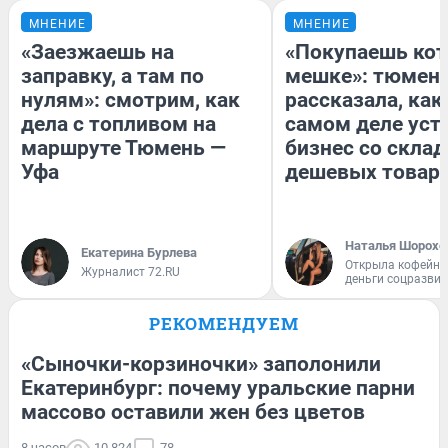
МНЕНИЕ
МНЕНИЕ
«Заезжаешь на
«Покупаешь кот
заправку, а там по
мешке»: тюмен
нулям»: смотрим, как
рассказала, как
дела с топливом на
самом деле уст
маршруте Тюмень —
бизнес со скла
Уфа
дешевых товар
Наталья Шорохо
Екатерина Бурлева
Открыла кофейну
Журналист 72.RU
деньги соцразви
РЕКОМЕНДУЕМ
«Сыночки-корзиночки» заполонили
Екатеринбург: почему уральские парни
массово оставили жен без цветов
8 часов
10 824
78