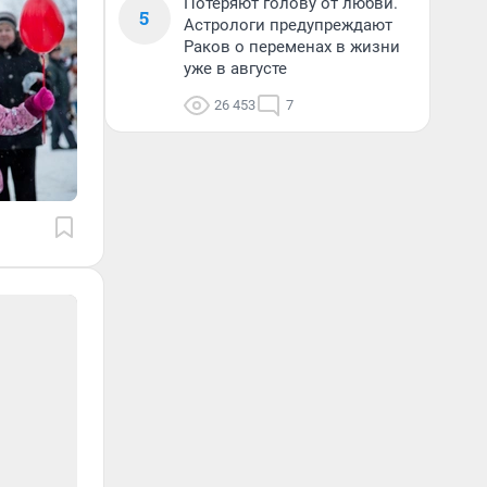
Потеряют голову от любви.
5
Астрологи предупреждают
Раков о переменах в жизни
уже в августе
26 453
7