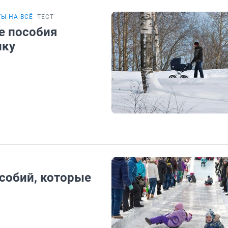
Ы НА ВСЁ
ТЕСТ
ие пособия
нку
особий, которые