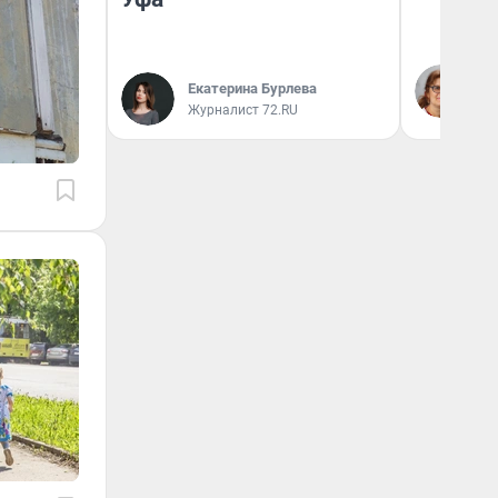
Ир
Гл
Екатерина Бурлева
«Р
Журналист 72.RU
Во