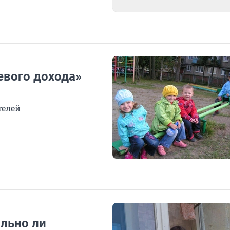
евого дохода»
телей
ильно ли