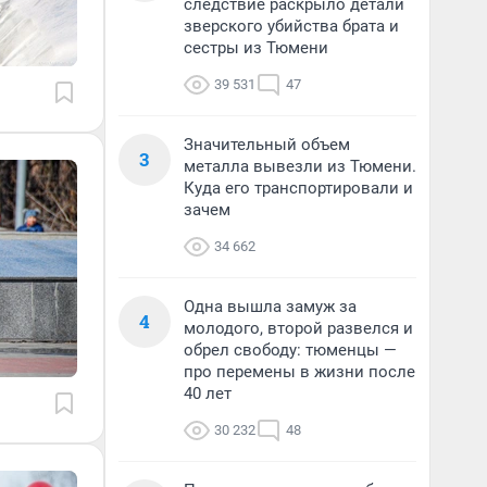
следствие раскрыло детали
зверского убийства брата и
сестры из Тюмени
39 531
47
Значительный объем
3
металла вывезли из Тюмени.
Куда его транспортировали и
зачем
34 662
Одна вышла замуж за
4
молодого, второй развелся и
обрел свободу: тюменцы —
про перемены в жизни после
40 лет
30 232
48