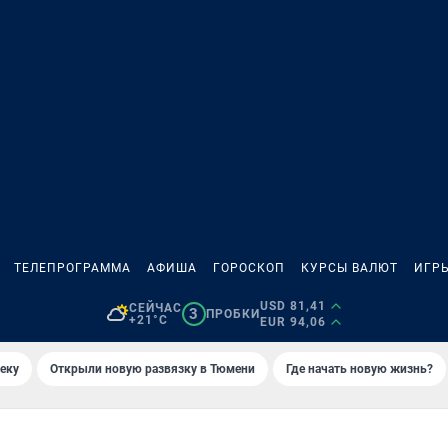
ТЕЛЕПРОГРАММА
АФИША
ГОРОСКОП
КУРСЫ ВАЛЮТ
ИГР
USD 81,41
СЕЙЧАС
3
ПРОБКИ
+21°C
EUR 94,06
еку
Открыли новую развязку в Тюмени
Где начать новую жизнь?