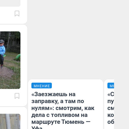
МНЕНИЕ
МНЕНИЕ
«Заезжаешь на
«Спутал
заправку, а там по
пургу».
нулям»: смотрим, как
смерте
дела с топливом на
которы
маршруте Тюмень —
обнару
Уфа