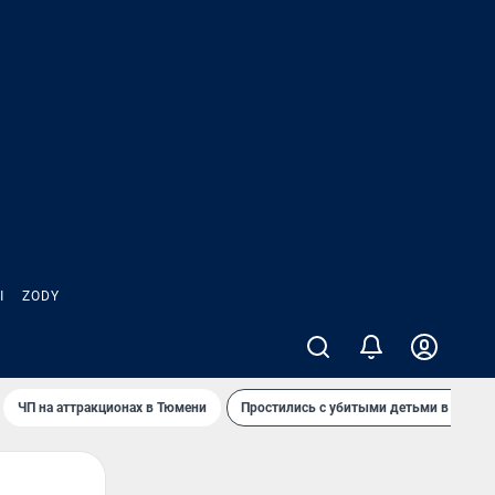
Ы
ZODY
ЧП на аттракционах в Тюмени
Простились с убитыми детьми в Таила