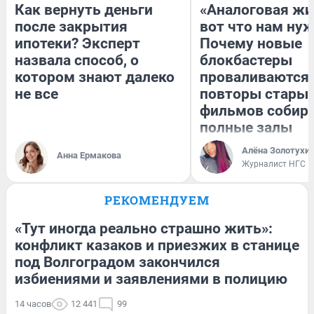
Как вернуть деньги
«Аналоговая жи
после закрытия
вот что нам нуж
ипотеки? Эксперт
Почему новые
назвала способ, о
блокбастеры
котором знают далеко
проваливаются,
не все
повторы стары
фильмов собир
полные залы
Алёна Золотухи
Анна Ермакова
Журналист НГС
РЕКОМЕНДУЕМ
«Тут иногда реально страшно жить»:
конфликт казаков и приезжих в станице
под Волгоградом закончился
избиениями и заявлениями в полицию
14 часов
12 441
99