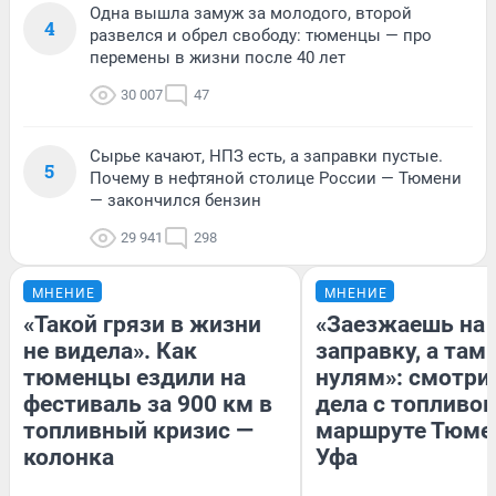
Одна вышла замуж за молодого, второй
4
развелся и обрел свободу: тюменцы — про
перемены в жизни после 40 лет
30 007
47
Сырье качают, НПЗ есть, а заправки пустые.
5
Почему в нефтяной столице России — Тюмени
— закончился бензин
29 941
298
МНЕНИЕ
МНЕНИЕ
«Такой грязи в жизни
«Заезжаешь на
не видела». Как
заправку, а там 
тюменцы ездили на
нулям»: смотри
фестиваль за 900 км в
дела с топливом
топливный кризис —
маршруте Тюме
колонка
Уфа