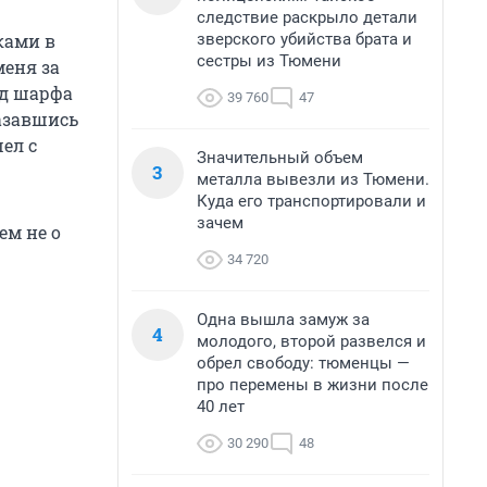
следствие раскрыло детали
зверского убийства брата и
ками в
сестры из Тюмени
меня за
од шарфа
39 760
47
казавшись
ел с
Значительный объем
3
металла вывезли из Тюмени.
Куда его транспортировали и
зачем
ем не о
34 720
Одна вышла замуж за
4
молодого, второй развелся и
обрел свободу: тюменцы —
про перемены в жизни после
40 лет
30 290
48