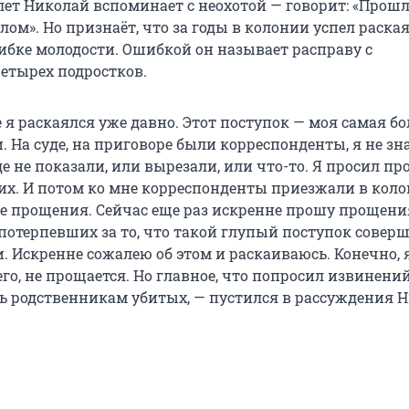
лет Николай вспоминает с неохотой — говорит: «Прош
лом». Но признаёт, что за годы в колонии успел раска
ибке молодости. Ошибкой он называет расправу с
етырех подростков.
 я раскаялся уже давно. Этот поступок — моя самая б
 На суде, на приговоре были корреспонденты, я не зн
е не показали, или вырезали, или что-то. Я просил п
их. И потом ко мне корреспонденты приезжали в коло
е прощения. Сейчас еще раз искренне прошу прощени
потерпевших за то, что такой глупый поступок совер
. Искренне сожалею об этом и раскаиваюсь. Конечно, 
сего, не прощается. Но главное, что попросил извинений
ть родственникам убитых, — пустился в рассуждения 