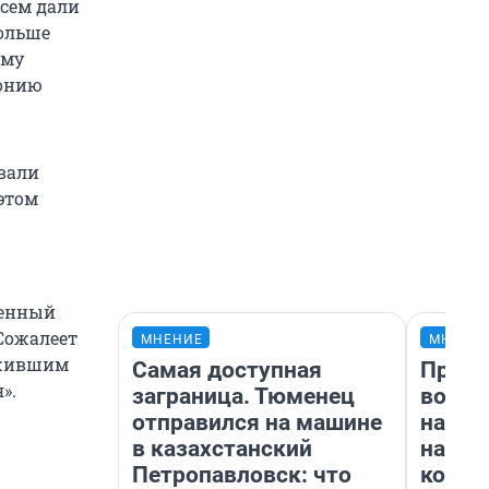
всем дали
Больше
ему
лонию
овали
 этом
ченный
Сожалеет
МНЕНИЕ
МНЕНИ
ужившим
Самая доступная
Прода
».
заграница. Тюменец
возьм
отправился на машине
нам г
в казахстанский
налог
Петропавловск: что
косне