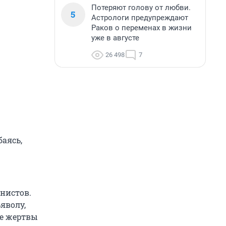
Потеряют голову от любви.
5
Астрологи предупреждают
Раков о переменах в жизни
уже в августе
26 498
7
баясь,
нистов.
яволу,
се жертвы