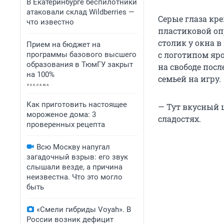
В Екатеринбурге беспилотники
атаковали склад Wildberries —
Серые глаза кр
что известно
пластиковой оп
столик у окна 
Прием на бюджет на
с логотипом яр
программы базового высшего
образования в ТюмГУ закрыт
на свободе посл
на 100%
семьей на игру.
Как приготовить настоящее
— Тут вкусный 
мороженое дома: 3
сладостях.
проверенных рецепта
Всю Москву напугал
загадочный взрыв: его звук
слышали везде, а причина
неизвестна. Что это могло
быть
«Смели гибриды Voyah». В
России возник дефицит