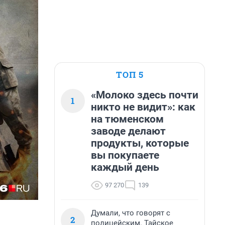
ТОП 5
«Молоко здесь почти
1
никто не видит»: как
на тюменском
заводе делают
продукты, которые
вы покупаете
каждый день
97 270
139
Думали, что говорят с
2
полицейским. Тайское