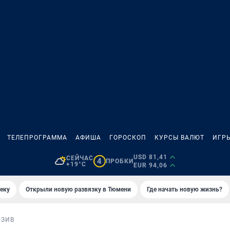
ТЕЛЕПРОГРАММА
АФИША
ГОРОСКОП
КУРСЫ ВАЛЮТ
ИГР
USD 81,41
СЕЙЧАС
4
ПРОБКИ
+19°C
EUR 94,06
еку
Открыли новую развязку в Тюмени
Где начать новую жизнь?
ЮЗИВ