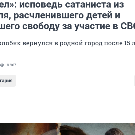
 ел»: исповедь сатаниста из
ля, расчленившего детей и
шего свободу за участие в СВ
лобяк вернулся в родной город после 15 л
8 967
тария