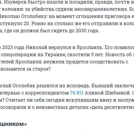
и. Изуверов быстро нашли и посадили, правда, почти 
ет колонии: за убийства судили несовершеннолетних. 
 Николаю Оголобяку: на момент оглашения приговора 
стукнуло 20. Ровно на столько же его отправили в ко
, где он должен был сидеть до 2030 года.
 2023 года Николай вернулся в Ярославль. Его помил
 спецоперации на Украине, скостили 5 лет. Новость об
телей Ярославля: неужели придется соседствовать с
возьмется за старое?
иколай Оголобяк решился на исповедь. Бывший заклю
интервью с корреспондентом
76.RU
Алиной Шибаевой. 
м? Считает ли себя сегодня искупившим вину и засл
оговорили и о неизвестных деталях «дела десятилетия
ушником»