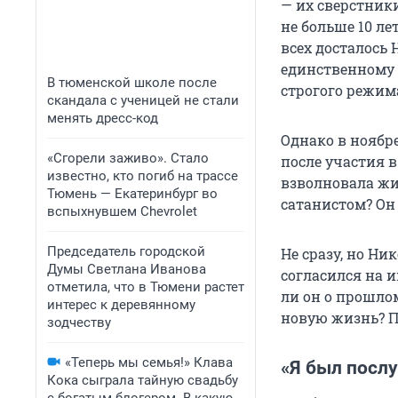
— их сверстник
не больше 10 л
всех досталось
единственному 
В тюменской школе после
строгого режима
скандала с ученицей не стали
менять дресс-код
Однако в ноябре
«Сгорели заживо». Стало
после участия в
известно, кто погиб на трассе
взволновала жи
Тюмень — Екатеринбург во
сатанистом? Он 
вспыхнувшем Chevrolet
Председатель городской
Не сразу, но Н
Думы Светлана Иванова
согласился на 
отметила, что в Тюмени растет
ли он о прошло
интерес к деревянному
новую жизнь? П
зодчеству
«Теперь мы семья!» Клава
«Я был посл
Кока сыграла тайную свадьбу