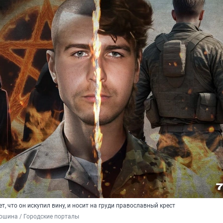
т, что он искупил вину, и носит на груди православный крест
ошина / Городские порталы