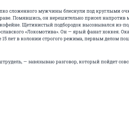
епко сложенного мужчины блеснули под круглыми оч
раве. Помявшись, он нерешительно присел напротив 
в кофейне. Щетинистый подбородок высовывался из-п
ославского «Локомотива». Он — ярый фанат хоккея. О
е 15 лет в колонии строгого режима, первым делом пош
штрудель, — завязываю разговор, который пойдет совс