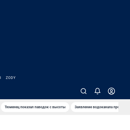
Ы
ZODY
Тюменец показал паводок с высоты
Заявление водоканала про запа