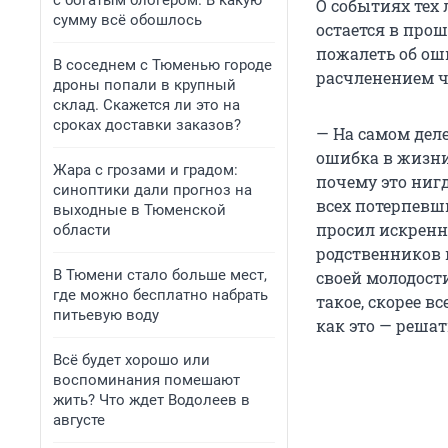
с богатым блогером. В какую
О событиях тех 
сумму всё обошлось
остается в прош
пожалеть об ош
В соседнем с Тюменью городе
расчленением ч
дроны попали в крупный
склад. Скажется ли это на
сроках доставки заказов?
— На самом деле
ошибка в жизни.
Жара с грозами и градом:
почему это нигд
синоптики дали прогноз на
всех потерпевш
выходные в Тюменской
просил искренн
области
родственников 
В Тюмени стало больше мест,
своей молодости
где можно бесплатно набрать
такое, скорее в
питьевую воду
как это — реша
Всё будет хорошо или
воспоминания помешают
жить? Что ждет Водолеев в
августе