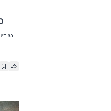
О
ет за