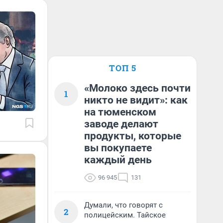
ТОП 5
«Молоко здесь почти
1
никто не видит»: как
на тюменском
заводе делают
продукты, которые
вы покупаете
каждый день
96 945
131
Думали, что говорят с
2
полицейским. Тайское