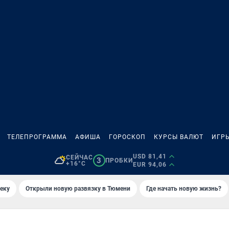
ТЕЛЕПРОГРАММА
АФИША
ГОРОСКОП
КУРСЫ ВАЛЮТ
ИГР
USD 81,41
СЕЙЧАС
3
ПРОБКИ
+16°C
EUR 94,06
еку
Открыли новую развязку в Тюмени
Где начать новую жизнь?