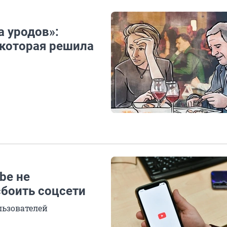
а уродов»:
 которая решила
be не
сбоить соцсети
льзователей