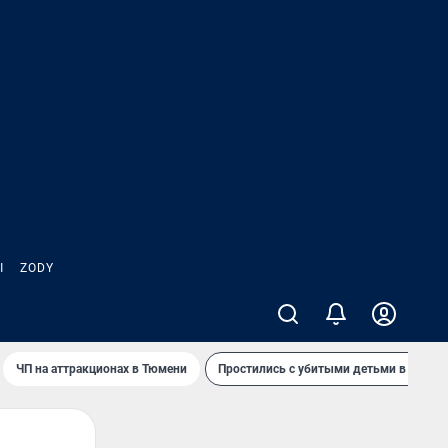
Ы
ZODY
ЧП на аттракционах в Тюмени
Простились с убитыми детьми в Таила