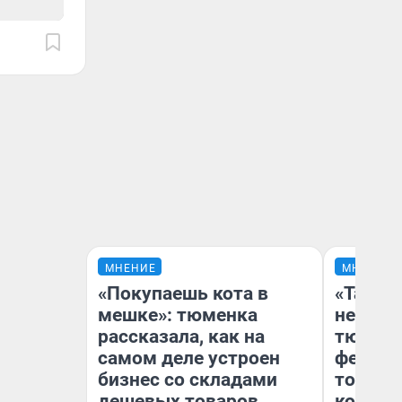
МНЕНИЕ
МНЕНИЕ
«Покупаешь кота в
«Такой
мешке»: тюменка
не виде
рассказала, как на
тюменц
самом деле устроен
фестива
бизнес со складами
топлив
дешевых товаров
колонк