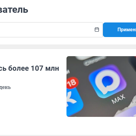
ватель
Примен
сь более 107 млн
день