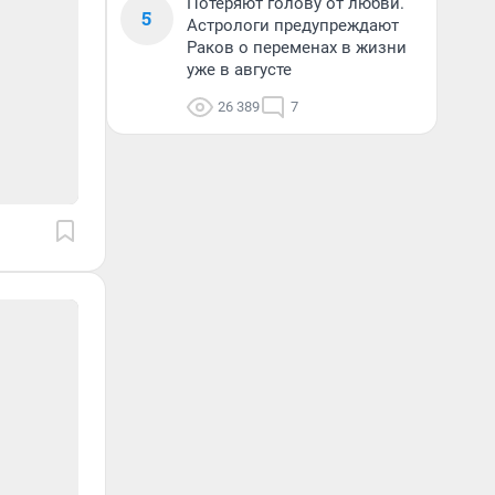
Потеряют голову от любви.
5
Астрологи предупреждают
Раков о переменах в жизни
уже в августе
26 389
7