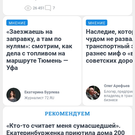
26 451
7
МНЕНИЕ
МНЕНИЕ
«Заезжаешь на
Наследие, кото
заправку, а там по
чудом не разва
нулям»: смотрим, как
транспортный э
дела с топливом на
разнес миф о «
маршруте Тюмень —
советских доро
Уфа
Олег Арефьев
Блогер, предприн
Екатерина Бурлева
владелец в тран
Журналист 72.RU
бизнесе
РЕКОМЕНДУЕМ
«Кто-то считает меня сумасшедшей».
Екатеринбурженка приютила дома 200