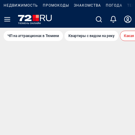
НЕДВИЖИМОСТЬ
ПРОМОКОДЫ
ЗНАКОМСТВА
ПОГОДА
ТЕ
ЧП на аттракционах в Тюмени
Квартиры с видом на реку
Какая