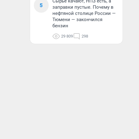
Сырье качают, НПЗ есть, а
5
заправки пустые. Почему в
нефтяной столице России —
Тюмени — закончился
бензин
29 809
298