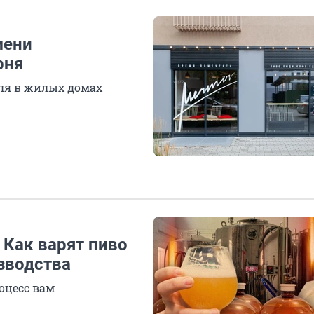
мени
рня
оля в жилых домах
 Как варят пиво
зводства
оцесс вам