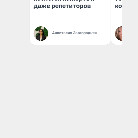
даже репетиторов
колонк
Анастасия Завгородняя
Ма