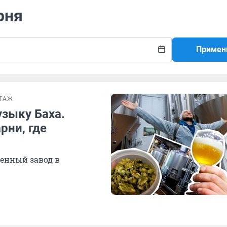
рня
Примен
ТАЖ
узыку Баха.
рни, где
енный завод в