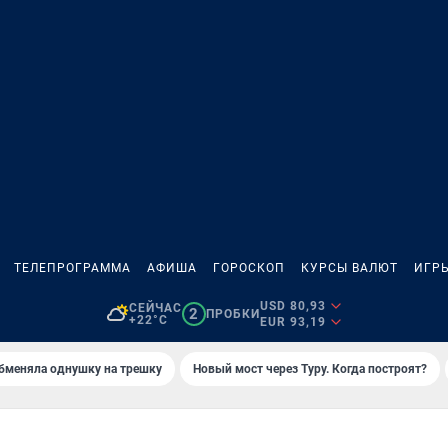
ТЕЛЕПРОГРАММА
АФИША
ГОРОСКОП
КУРСЫ ВАЛЮТ
ИГР
USD 80,93
СЕЙЧАС
2
ПРОБКИ
+22°C
EUR 93,19
бменяла однушку на трешку
Новый мост через Туру. Когда построят?