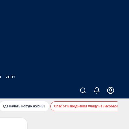
Ы
ZODY
Где начать новую жизнь?
Спас от наводнения улицу на Лесобазе
Д