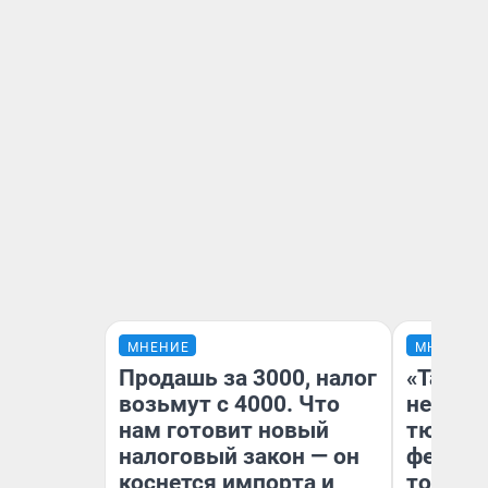
МНЕНИЕ
МНЕНИЕ
Продашь за 3000, налог
«Такой
возьмут с 4000. Что
не виде
нам готовит новый
тюменц
налоговый закон — он
фестива
коснется импорта и
топлив