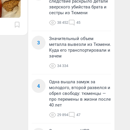
следствие раскрыло детали
зверского убийства брата и
сестры из Тюмени
38 452
45
Значительный объем
3
металла вывезли из Тюмени.
Куда его транспортировали и
зачем
34 334
Одна вышла замуж за
4
молодого, второй развелся и
обрел свободу: тюменцы —
про перемены в жизни после
40 лет
29 894
47