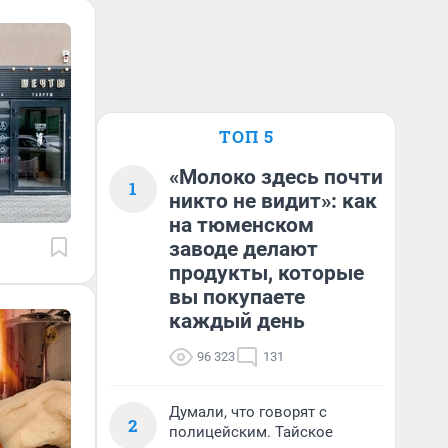
ТОП 5
«Молоко здесь почти
1
никто не видит»: как
на тюменском
заводе делают
продукты, которые
вы покупаете
каждый день
96 323
131
Думали, что говорят с
2
полицейским. Тайское