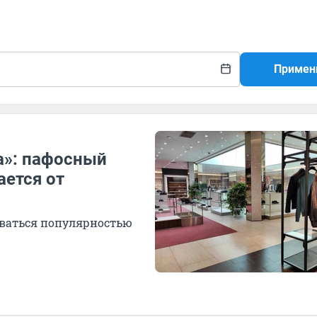
Примен
а»: пафосный
ется от
оваться популярностью