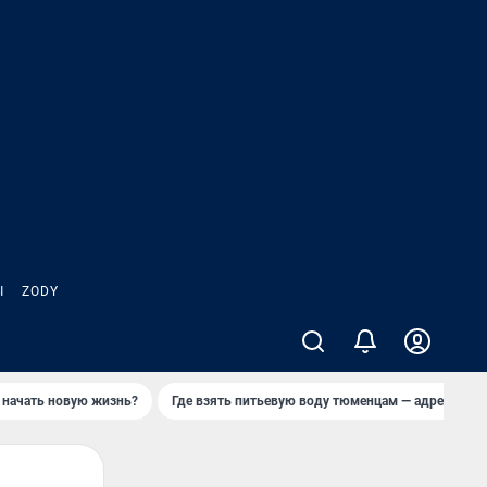
Ы
ZODY
 начать новую жизнь?
Где взять питьевую воду тюменцам — адреса