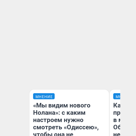
МНЕНИЕ
МНЕНИЕ
«Мы видим нового
Какие 
Нолана»: с каким
продук
настроем нужно
в мага
смотреть «Одиссею»,
Обзор 
чтобы она не
нескол