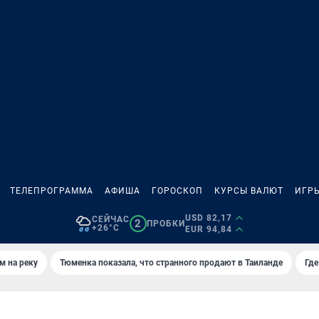
ТЕЛЕПРОГРАММА
АФИША
ГОРОСКОП
КУРСЫ ВАЛЮТ
ИГР
USD 82,17
СЕЙЧАС
2
ПРОБКИ
+26°C
EUR 94,84
м на реку
Тюменка показала, что странного продают в Таиланде
Где