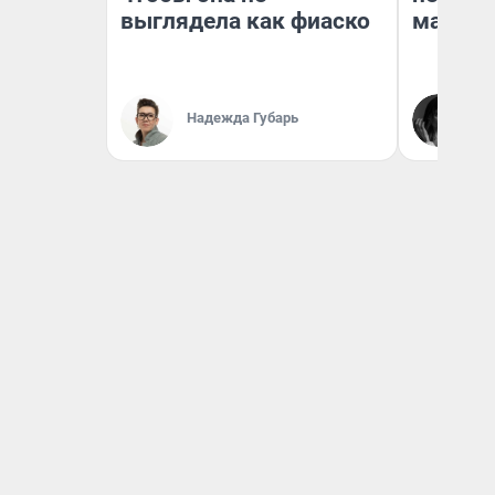
выглядела как фиаско
маркет
Ак
Надежда Губарь
Ру
аг