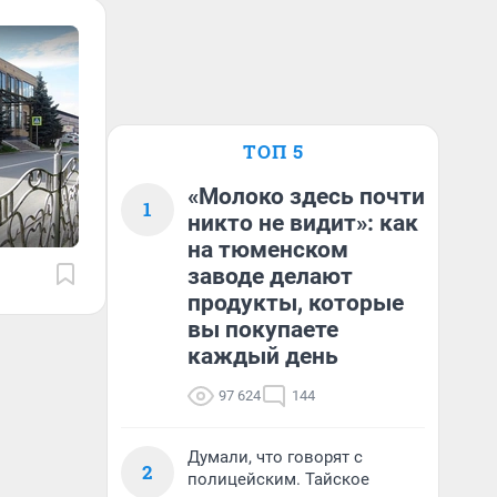
ТОП 5
«Молоко здесь почти
1
никто не видит»: как
на тюменском
заводе делают
продукты, которые
вы покупаете
каждый день
97 624
144
Думали, что говорят с
2
полицейским. Тайское