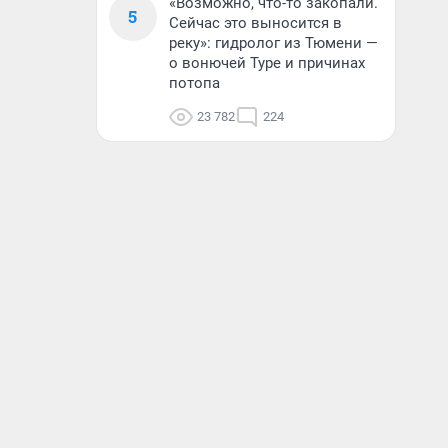
«Возможно, что-то закопали.
5
Сейчас это выносится в
реку»: гидролог из Тюмени —
о вонючей Туре и причинах
потопа
23 782
224