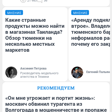
21 983
36
МНЕНИЕ
МНЕНИЕ
Какие странные
«Аренду поднял
продукты можно найти
втрое». Владел
в магазинах Таиланда?
тюменского бар
Обзор тюменки на
неформалов рас
несколько местных
почему его зак
маркетов
Аксиния Петрова
Евгений Пальяно
Руководитель модельного
агентства в Тюмени
РЕКОМЕНДУЕМ
«Он мне угрожает и портит жизнь»:
москвич обвинил турагента из
Волгограда в мошенничестве и пропаже