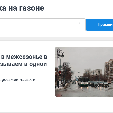
а на газоне
Примен
 в межсезонье в
азываем в одной
проезжей части и