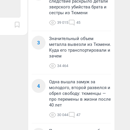
следствие раскрыло детали
зверского убийства брата и
сестры из Тюмени
39 015
45
Значительный объем
3
металла вывезли из Тюмени.
Куда его транспортировали и
зачем
34 464
Одна вышла замуж за
4
молодого, второй развелся и
обрел свободу: тюменцы —
про перемены в жизни после
40 лет
30 044
47