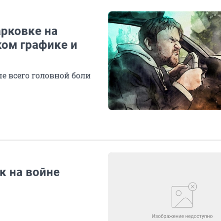
арковке на
ком графике и
ше всего головной боли
к на войне