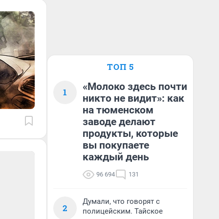
ТОП 5
«Молоко здесь почти
1
никто не видит»: как
на тюменском
заводе делают
продукты, которые
вы покупаете
каждый день
96 694
131
Думали, что говорят с
2
полицейским. Тайское