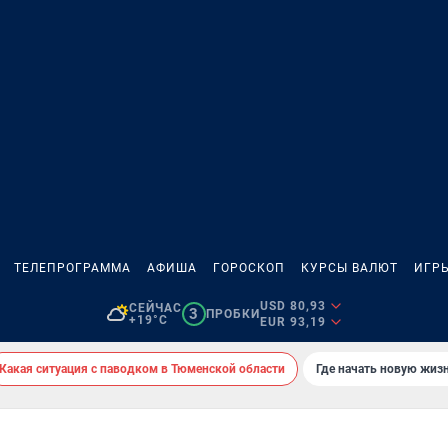
ТЕЛЕПРОГРАММА
АФИША
ГОРОСКОП
КУРСЫ ВАЛЮТ
ИГР
USD 80,93
СЕЙЧАС
3
ПРОБКИ
+19°C
EUR 93,19
Какая ситуация с паводком в Тюменской области
Где начать новую жиз