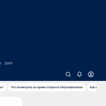
Ы
ZODY
нь?
Что посмотреть во время отпуска в Петропавловске
Как выжива