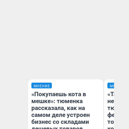
МНЕНИЕ
МНЕНИЕ
«Покупаешь кота в
«Такой
мешке»: тюменка
не виде
рассказала, как на
тюменц
самом деле устроен
фестива
бизнес со складами
топлив
дешевых товаров
колонк