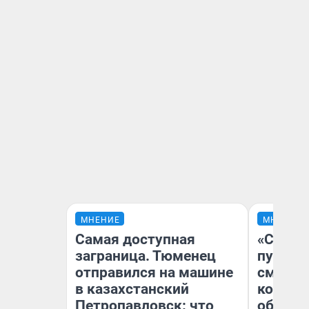
МНЕНИЕ
МНЕНИЕ
Самая доступная
«Спутал
заграница. Тюменец
пургу».
отправился на машине
смерте
в казахстанский
которы
Петропавловск: что
обнару