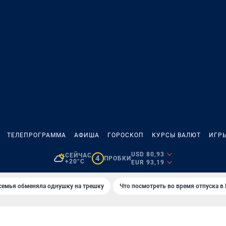
ТЕЛЕПРОГРАММА
АФИША
ГОРОСКОП
КУРСЫ ВАЛЮТ
ИГР
USD 80,93
СЕЙЧАС
4
ПРОБКИ
+20°C
EUR 93,19
семья обменяла однушку на трешку
Что посмотреть во время отпуска в