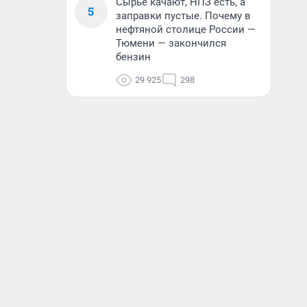
Сырье качают, НПЗ есть, а
5
заправки пустые. Почему в
нефтяной столице России —
Тюмени — закончился
бензин
29 925
298