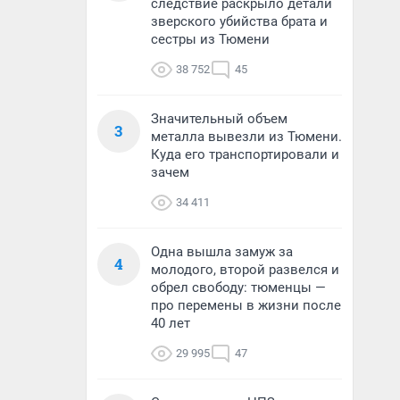
следствие раскрыло детали
зверского убийства брата и
сестры из Тюмени
38 752
45
Значительный объем
3
металла вывезли из Тюмени.
Куда его транспортировали и
зачем
34 411
Одна вышла замуж за
4
молодого, второй развелся и
обрел свободу: тюменцы —
про перемены в жизни после
40 лет
29 995
47