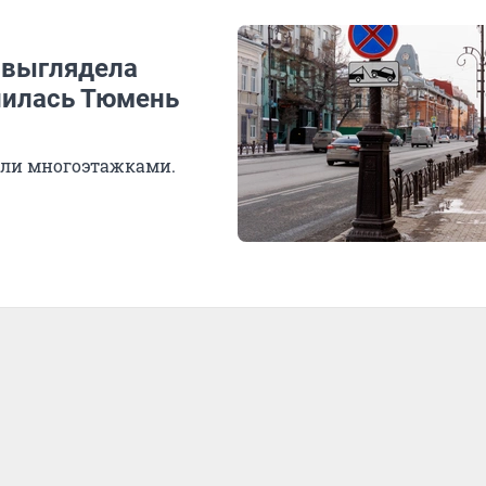
 выглядела
нилась Тюмень
или многоэтажками.