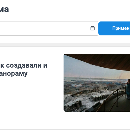
ма
Примен
к создавали и
панораму