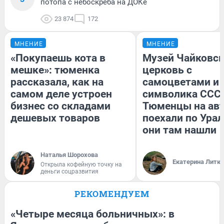
потопа с небоскреба на ДОКе
23 874
172
МНЕНИЕ
МНЕНИЕ
«Покупаешь кота в
Музей Чайковск
мешке»: тюменка
церковь с
рассказала, как на
самоцветами и 
самом деле устроен
символика СССР
бизнес со складами
Тюменцы на ав
дешевых товаров
поехали по Урал
они там нашли
Наталья Шорохова
Екатерина Литк
Открыла кофейную точку на
деньги соцразвития
РЕКОМЕНДУЕМ
«Четыре месяца больничных»: в