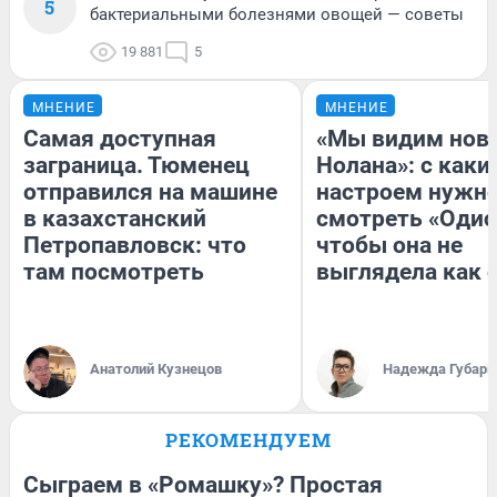
5
бактериальными болезнями овощей — советы
19 881
5
МНЕНИЕ
МНЕНИЕ
Самая доступная
«Мы видим нов
заграница. Тюменец
Нолана»: с каки
отправился на машине
настроем нужн
в казахстанский
смотреть «Одис
Петропавловск: что
чтобы она не
там посмотреть
выглядела как 
Анатолий Кузнецов
Надежда Губарь
РЕКОМЕНДУЕМ
Сыграем в «Ромашку»? Простая