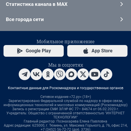
Статистика канала в MAX
Все города сети
Мобильное приложение
Google Play
App Store
Мы в соцсетях
Контактные данные для Роскомнадзора и государственных органов
Сетевое издание «72.ру» (18+)
Зарегистрировано Федеральной службой по надзору в сфере связи,
информационных технологий и массовых коммуникаций (Роскомнадзор)
Запись о регистрации СМИ ЭЛ № ФС 77– 84674 от 06.02.2023 г.
Учредитель: Общество с ограниченной ответственностью "ИНТЕРНЕТ
ТЕХНОЛОГИИ"
Главный редактор: Познахарева Елена Павловна
Адрес редакции: 625000, г. Тюмень, ул. Максима Горького, д. 76, офис 214,
+7 (3452) 56-72-72 (доб. 3736)