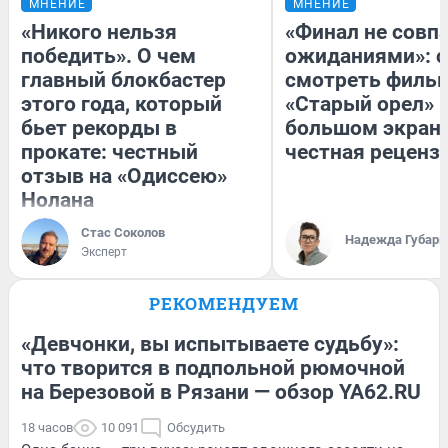
МНЕНИЕ
МНЕНИЕ
«Никого нельзя
«Финал не совпа
победить». О чем
ожиданиями»: с
главный блокбастер
смотреть филь
этого года, который
«Старый орел» 
бьет рекорды в
большом экран
прокате: честный
честная реценз
отзыв на «Одиссею»
Нолана
Стас Соколов
Надежда Губарь
Эксперт
РЕКОМЕНДУЕМ
«Девчонки, вы испытываете судьбу»:
что творится в подпольной рюмочной
на Березовой в Рязани — обзор YA62.RU
18 часов
10 091
Обсудить