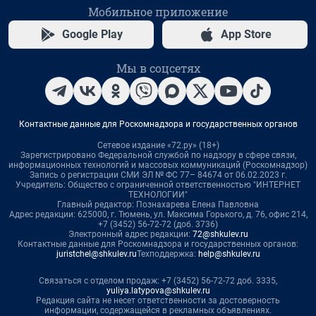
Мобильное приложение
Google Play
App Store
Мы в соцсетях
Контактные данные для Роскомнадзора и государственных органов
Сетевое издание «72.ру» (18+)
Зарегистрировано Федеральной службой по надзору в сфере связи,
информационных технологий и массовых коммуникаций (Роскомнадзор)
Запись о регистрации СМИ ЭЛ № ФС 77– 84674 от 06.02.2023 г.
Учредитель: Общество с ограниченной ответственностью "ИНТЕРНЕТ
ТЕХНОЛОГИИ"
Главный редактор: Познахарева Елена Павловна
Адрес редакции: 625000, г. Тюмень, ул. Максима Горького, д. 76, офис 214,
+7 (3452) 56-72-72 (доб. 3736)
Электронный адрес редакции:
72@shkulev.ru
Контактные данные для Роскомнадзора и государственных органов:
juristchel@shkulev.ru
Техподдержка:
help@shkulev.ru
Связаться с отделом продаж: +7 (3452) 56-72-72 доб. 3335,
yuliya.latypova@shkulev.ru
Редакция сайта не несет ответственности за достоверность
информации, содержащейся в рекламных объявлениях.