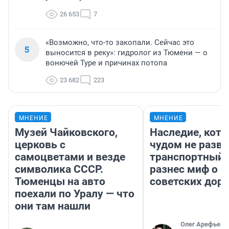
26 653
7
«Возможно, что-то закопали. Сейчас это
5
выносится в реку»: гидролог из Тюмени — о
вонючей Туре и причинах потопа
23 682
223
МНЕНИЕ
МНЕНИЕ
Музей Чайковского,
Наследие, кото
церковь с
чудом не разва
самоцветами и везде
транспортный 
символика СССР.
разнес миф о 
Тюменцы на авто
советских доро
поехали по Уралу — что
они там нашли
Олег Арефьев