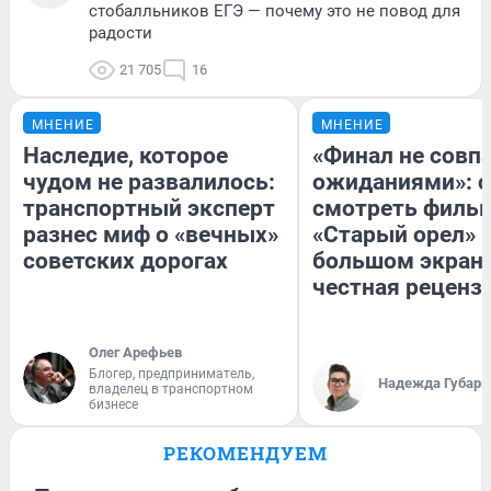
стобалльников ЕГЭ — почему это не повод для
радости
21 705
16
МНЕНИЕ
МНЕНИЕ
Наследие, которое
«Финал не совпа
чудом не развалилось:
ожиданиями»: с
транспортный эксперт
смотреть филь
разнес миф о «вечных»
«Старый орел» 
советских дорогах
большом экран
честная реценз
Олег Арефьев
Блогер, предприниматель,
Надежда Губарь
владелец в транспортном
бизнесе
РЕКОМЕНДУЕМ