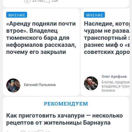
23 782
224
МНЕНИЕ
МНЕНИЕ
«Аренду подняли почти
Наследие, кото
втрое». Владелец
чудом не разва
тюменского бара для
транспортный э
неформалов рассказал,
разнес миф о «
почему его закрыли
советских доро
Олег Арефьев
Блогер, предприн
Евгений Пальянов
владелец в тран
бизнесе
РЕКОМЕНДУЕМ
Как приготовить хачапури — несколько
рецептов от жительницы Барнаула