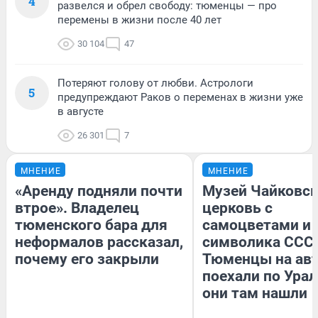
4
развелся и обрел свободу: тюменцы — про
перемены в жизни после 40 лет
30 104
47
Потеряют голову от любви. Астрологи
5
предупреждают Раков о переменах в жизни уже
в августе
26 301
7
МНЕНИЕ
МНЕНИЕ
«Аренду подняли почти
Музей Чайковск
втрое». Владелец
церковь с
тюменского бара для
самоцветами и 
неформалов рассказал,
символика СССР
почему его закрыли
Тюменцы на ав
поехали по Урал
они там нашли