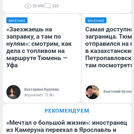
23 690
223
МНЕНИЕ
МНЕНИЕ
«Заезжаешь на
Самая доступна
заправку, а там по
заграница. Тюм
нулям»: смотрим, как
отправился на 
дела с топливом на
в казахстански
маршруте Тюмень —
Петропавловск:
Уфа
там посмотреть
Екатерина Бурлева
Анатолий Кузне
Журналист 72.RU
РЕКОМЕНДУЕМ
«Мечтал о большой жизни»: иностранец
из Камеруна переехал в Ярославль и