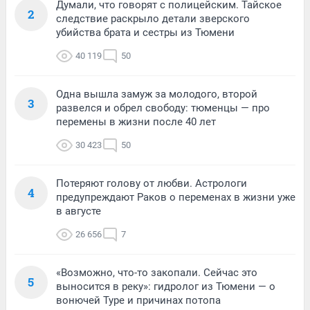
Думали, что говорят с полицейским. Тайское
2
следствие раскрыло детали зверского
убийства брата и сестры из Тюмени
40 119
50
Одна вышла замуж за молодого, второй
3
развелся и обрел свободу: тюменцы — про
перемены в жизни после 40 лет
30 423
50
Потеряют голову от любви. Астрологи
4
предупреждают Раков о переменах в жизни уже
в августе
26 656
7
«Возможно, что-то закопали. Сейчас это
5
выносится в реку»: гидролог из Тюмени — о
вонючей Туре и причинах потопа