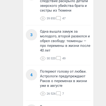
следствие раскрыло детали
зверского убийства брата и
сестры из Тюмени
39 850
47
Одна вышла замуж за
3
молодого, второй развелся и
обрел свободу: тюменцы —
про перемены в жизни после
40 лет
30 320
49
Потеряют голову от любви.
4
Астрологи предупреждают
Раков о переменах в жизни
уже в августе
26 526
7