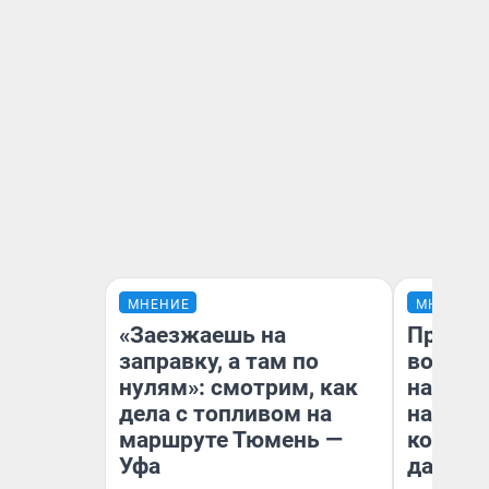
МНЕНИЕ
МНЕНИЕ
«Заезжаешь на
Продаш
заправку, а там по
возьмут
нулям»: смотрим, как
нам го
дела с топливом на
налого
маршруте Тюмень —
коснет
Уфа
даже р