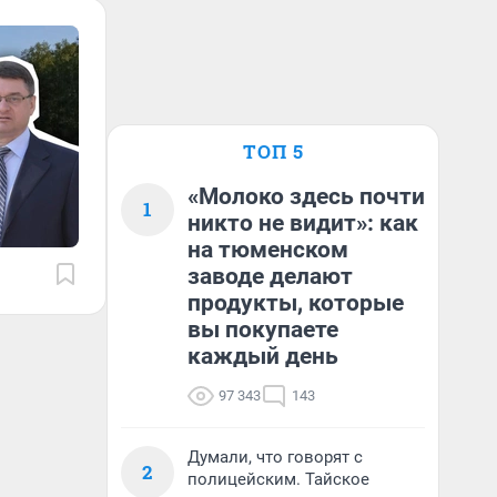
ТОП 5
«Молоко здесь почти
1
никто не видит»: как
на тюменском
заводе делают
продукты, которые
вы покупаете
каждый день
97 343
143
Думали, что говорят с
2
полицейским. Тайское