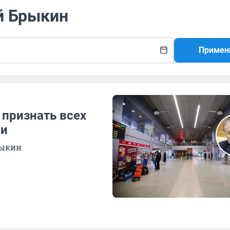
й Брыкин
Примен
признать всех
ми
рыкин