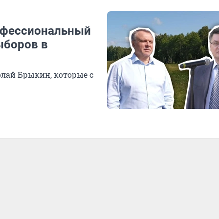
рофессиональный
ыборов в
олай Брыкин, которые с