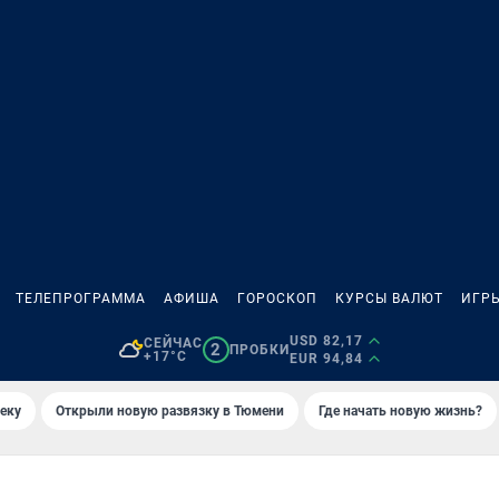
ТЕЛЕПРОГРАММА
АФИША
ГОРОСКОП
КУРСЫ ВАЛЮТ
ИГР
USD 82,17
СЕЙЧАС
2
ПРОБКИ
+17°C
EUR 94,84
еку
Открыли новую развязку в Тюмени
Где начать новую жизнь?