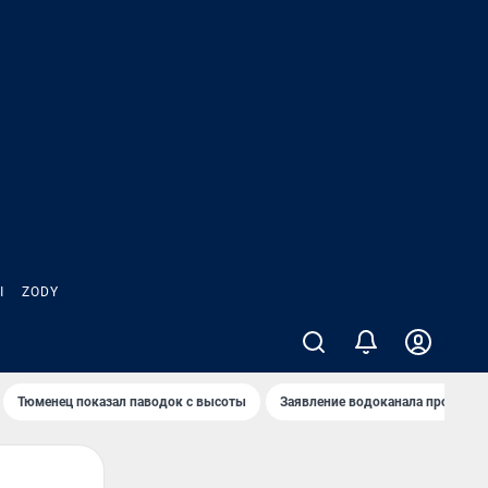
Ы
ZODY
Тюменец показал паводок с высоты
Заявление водоканала про запа