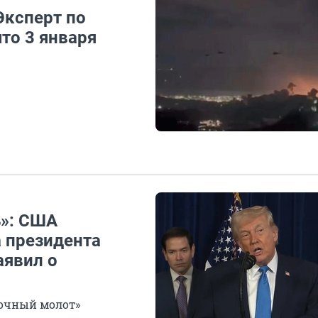
Эксперт по
то 3 января
ь»: США
а президента
аявил о
очный молот»