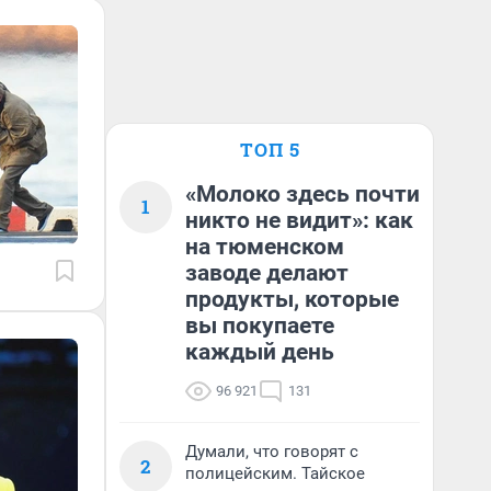
ТОП 5
«Молоко здесь почти
1
никто не видит»: как
на тюменском
заводе делают
продукты, которые
вы покупаете
каждый день
96 921
131
Думали, что говорят с
2
полицейским. Тайское