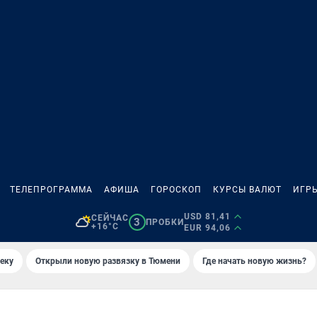
ТЕЛЕПРОГРАММА
АФИША
ГОРОСКОП
КУРСЫ ВАЛЮТ
ИГР
USD 81,41
СЕЙЧАС
3
ПРОБКИ
+16°C
EUR 94,06
еку
Открыли новую развязку в Тюмени
Где начать новую жизнь?