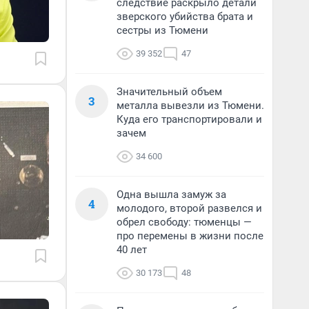
следствие раскрыло детали
зверского убийства брата и
сестры из Тюмени
39 352
47
Значительный объем
3
металла вывезли из Тюмени.
Куда его транспортировали и
зачем
34 600
Одна вышла замуж за
4
молодого, второй развелся и
обрел свободу: тюменцы —
про перемены в жизни после
40 лет
30 173
48