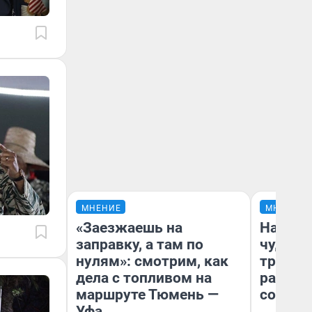
МНЕНИЕ
МНЕНИЕ
«Заезжаешь на
Наслед
заправку, а там по
чудом 
нулям»: смотрим, как
трансп
дела с топливом на
разнес
маршруте Тюмень —
советс
Уфа