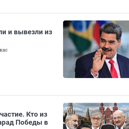
ли и вывезли из
кас
частие. Кто из
арад Победы в