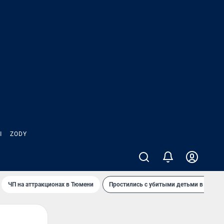
Ы
ZODY
ЧП на аттракционах в Тюмени
Простились с убитыми детьми в Таила