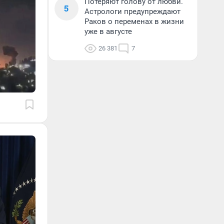
Потеряют голову от любви.
5
Астрологи предупреждают
Раков о переменах в жизни
уже в августе
26 381
7