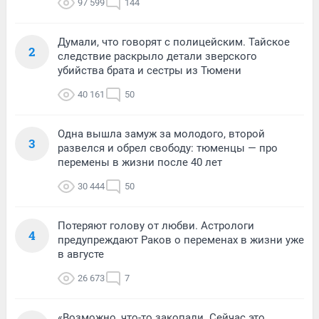
97 599
144
Думали, что говорят с полицейским. Тайское
2
следствие раскрыло детали зверского
убийства брата и сестры из Тюмени
40 161
50
Одна вышла замуж за молодого, второй
3
развелся и обрел свободу: тюменцы — про
перемены в жизни после 40 лет
30 444
50
Потеряют голову от любви. Астрологи
4
предупреждают Раков о переменах в жизни уже
в августе
26 673
7
«Возможно, что-то закопали. Сейчас это