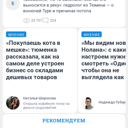
5
выносится в реку»: гидролог из Тюмени — о
вонючей Туре и причинах потопа
23 757
224
МНЕНИЕ
МНЕНИЕ
«Покупаешь кота в
«Мы видим нов
мешке»: тюменка
Нолана»: с каки
рассказала, как на
настроем нужн
самом деле устроен
смотреть «Одис
бизнес со складами
чтобы она не
дешевых товаров
выглядела как 
Наталья Шорохова
Надежда Губарь
Открыла кофейную точку на
деньги соцразвития
РЕКОМЕНДУЕМ