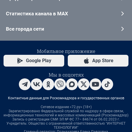
Статистика канала в MAX
Все города сети
Мобильное приложение
Google Play
App Store
Мы в соцсетях
Контактные данные для Роскомнадзора и государственных органов
Сетевое издание «72.ру» (18+)
Зарегистрировано Федеральной службой по надзору в сфере связи,
информационных технологий и массовых коммуникаций (Роскомнадзор)
Запись о регистрации СМИ ЭЛ № ФС 77– 84674 от 06.02.2023 г.
Учредитель: Общество с ограниченной ответственностью "ИНТЕРНЕТ
ТЕХНОЛОГИИ"
Главный редактор: Познахарева Елена Павловна