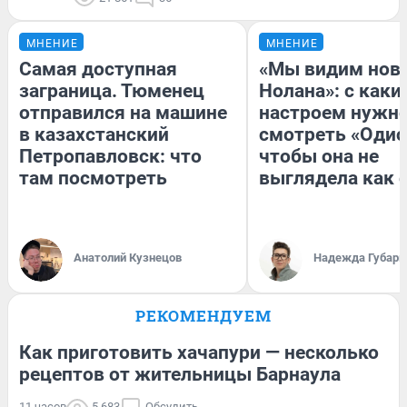
МНЕНИЕ
МНЕНИЕ
Самая доступная
«Мы видим нов
заграница. Тюменец
Нолана»: с каки
отправился на машине
настроем нужн
в казахстанский
смотреть «Одис
Петропавловск: что
чтобы она не
там посмотреть
выглядела как 
Анатолий Кузнецов
Надежда Губарь
РЕКОМЕНДУЕМ
Как приготовить хачапури — несколько
рецептов от жительницы Барнаула
11 часов
5 683
Обсудить