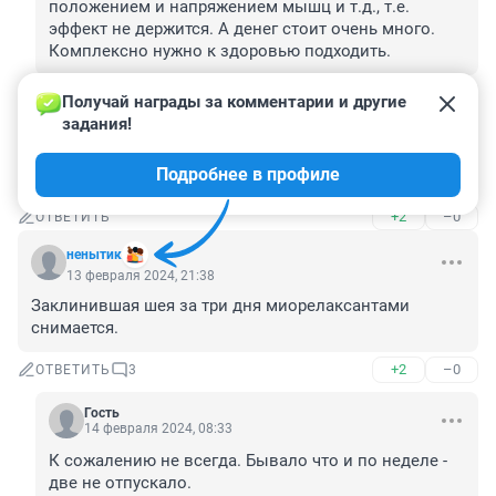
положением и напряжением мышц и т.д., т.е. 
эффект не держится. А денег стоит очень много. 
Комплексно нужно к здоровью подходить.
+0
–0
ОТВЕТИТЬ
Получай награды за комментарии и другие 
задания!
Гость
13 февраля 2024, 21:48
Подробнее в профиле
мусорный пиар
+2
–0
ОТВЕТИТЬ
ненытик
13 февраля 2024, 21:38
Заклинившая шея за три дня миорелаксантами 
снимается.
+2
–0
ОТВЕТИТЬ
3
Гость
14 февраля 2024, 08:33
К сожалению не всегда. Бывало что и по неделе - 
две не отпускало.