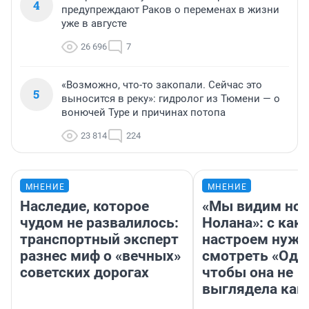
4
предупреждают Раков о переменах в жизни
уже в августе
26 696
7
«Возможно, что-то закопали. Сейчас это
5
выносится в реку»: гидролог из Тюмени — о
вонючей Туре и причинах потопа
23 814
224
МНЕНИЕ
МНЕНИЕ
Наследие, которое
«Мы видим нов
чудом не развалилось:
Нолана»: с как
транспортный эксперт
настроем нужн
разнес миф о «вечных»
смотреть «Оди
советских дорогах
чтобы она не
выглядела как