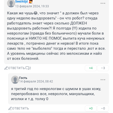
Seed4djd
13 февраля 2024, 19:33
Какая же чушь😂, что значит " а должен был через 
одну неделю выздороветь" - он что робот? откуда 
работодатель знает через сколько ДОЛЖЕН 
выздороветь работник?! Я полгода (!!!) ходила по 
неврологам (правда без больничного) мучали боли в 
пояснице и НИКТО НЕ ПОМОГ, выпита куча ненужных 
лекарств , потрачено денег и нервов! В итоге пока 
само тело не "выболело" тогда и перестало ,вот и все. 
А уровень медицины сейчас это мелоксикам и найз 
от всех болезней.
+4
–3
ОТВЕТИТЬ
2
Гость
14 февраля 2024, 08:42
я третий год по неврологам с шумом в ушах хожу, 
перепробовано все, неврологи, мануальщики, 
иголки и т.д. толку 0
+0
–0
ОТВЕТИТЬ