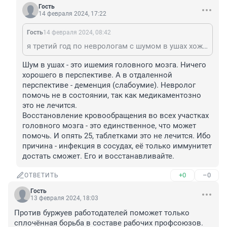
Гость
14 февраля 2024, 17:22
Гость
14 февраля 2024, 08:42
я третий год по неврологам с шумом в ушах хожу, перепробовано все, неврологи, мануальщики, иголки и т.д. толку 0
Шум в ушах - это ишемия головного мозга. Ничего 
хорошего в перспективе. А в отдаленной 
перспективе - деменция (слабоумие). Невролог 
помочь не в состоянии, так как медикаментозно 
это не лечится.

Восстановление кровообращения во всех участках 
головного мозга - это единственное, что может 
помочь. И опять 25, таблетками это не лечится. Ибо 
причина - инфекция в сосудах, её только иммунитет 
достать сможет. Его и восстанавливайте.
+0
–0
ОТВЕТИТЬ
Гость
13 февраля 2024, 18:03
Против буржуев работодателей поможет только 
сплочённая борьба в составе рабочих профсоюзов. 