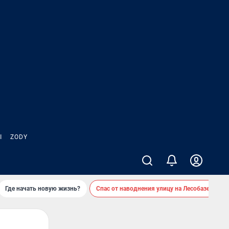
Ы
ZODY
Где начать новую жизнь?
Спас от наводнения улицу на Лесобазе
Д