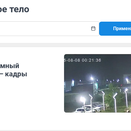
ое тело
Примен
омный
 — кадры