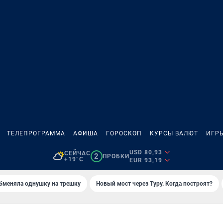
ТЕЛЕПРОГРАММА
АФИША
ГОРОСКОП
КУРСЫ ВАЛЮТ
ИГР
USD 80,93
СЕЙЧАС
2
ПРОБКИ
+19°C
EUR 93,19
бменяла однушку на трешку
Новый мост через Туру. Когда построят?