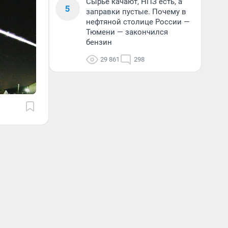
Сырье качают, НПЗ есть, а
5
заправки пустые. Почему в
нефтяной столице России —
Тюмени — закончился
бензин
29 861
298