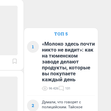
ТОП 5
«Молоко здесь почти
1
никто не видит»: как
на тюменском
заводе делают
продукты, которые
вы покупаете
каждый день
96 426
131
Думали, что говорят с
2
полицейским. Тайское