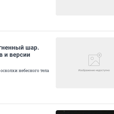
огненный шар.
в и версии
осколки небесного тела