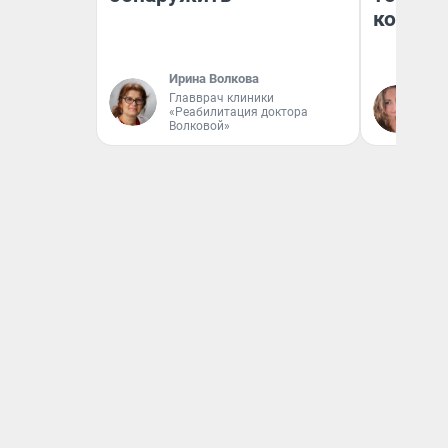
колонк
Ирина Волкова
Главврач клиники
Ма
«Реабилитация доктора
Волковой»