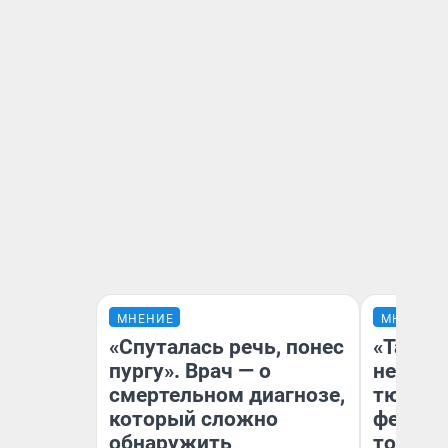
МНЕНИЕ
МНЕНИЕ
«Спуталась речь, понес
«Такой
пургу». Врач — о
не виде
смертельном диагнозе,
тюменц
который сложно
фестива
обнаружить
топлив