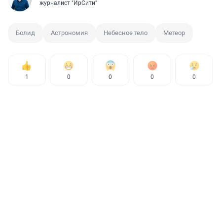
журналист "ИрСити"
Болид
Астрономия
Небесное тело
Метеор
1
0
0
0
0