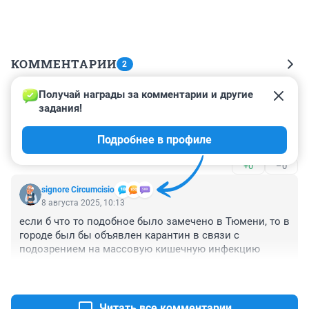
КОММЕНТАРИИ
2
Получай награды за комментарии и другие 
Гость
8 августа 2025, 15:50
задания!
это был очередной прототип Бууревестника с 
Подробнее в профиле
включенной подсветкой и габаритными огнями
+0
–0
signore Сircumcisio
8 августа 2025, 10:13
если б что то подобное было замечено в Тюмени, то в 
городе был бы объявлен карантин в связи с 
подозрением на массовую кишечную инфекцию
+3
–1
Читать все комментарии