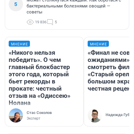
Может столкнуться каждый. Как бороться с
5
бактериальными болезнями овощей —
советы
19 836
5
МНЕНИЕ
МНЕНИЕ
«Никого нельзя
«Финал не совп
победить». О чем
ожиданиями»: 
главный блокбастер
смотреть фил
этого года, который
«Старый орел» 
бьет рекорды в
большом экран
прокате: честный
честная рецен
отзыв на «Одиссею»
Нолана
Стас Соколов
Надежда Губар
Эксперт