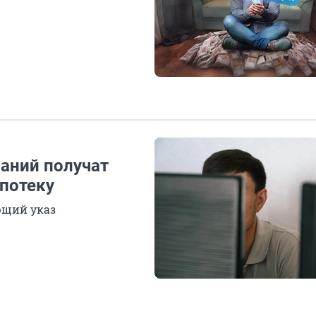
паний получат
ипотеку
ющий указ