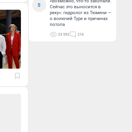
«Возможно, что-то закопали.
5
Сейчас это выносится в
реку»: гидролог из Тюмени —
о вонючей Туре и причинах
потопа
23 592
216