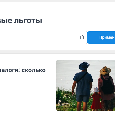
вые льготы
Примен
алоги: сколько