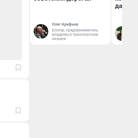
даже р
Олег Арефьев
Блогер, предприниматель,
Ан
владелец в транспортном
бизнесе