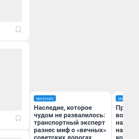
МНЕНИЕ
МНЕНИЕ
Наследие, которое
Продаш
чудом не развалилось:
возьмут
транспортный эксперт
нам го
разнес миф о «вечных»
налого
советских дорогах
коснет