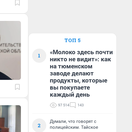
ТОП 5
«Молоко здесь почти
1
никто не видит»: как
на тюменском
заводе делают
продукты, которые
вы покупаете
каждый день
97 514
143
Думали, что говорят с
2
полицейским. Тайское