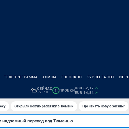
ТЕЛЕПРОГРАММА
АФИША
ГОРОСКОП
КУРСЫ ВАЛЮТ
ИГР
USD 82,17
СЕЙЧАС
1
ПРОБКИ
+21°C
EUR 94,84
еку
Открыли новую развязку в Тюмени
Где начать новую жизнь?
с надземный переход под Тюменью