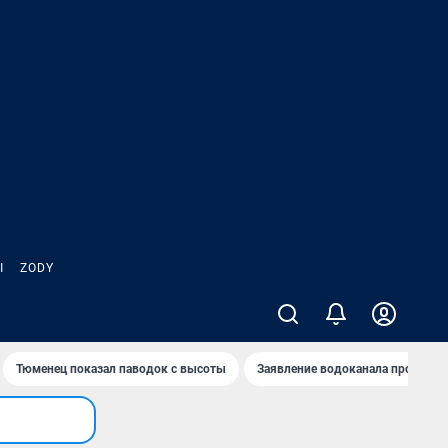
Ы
ZODY
Тюменец показал паводок с высоты
Заявление водоканала про запа