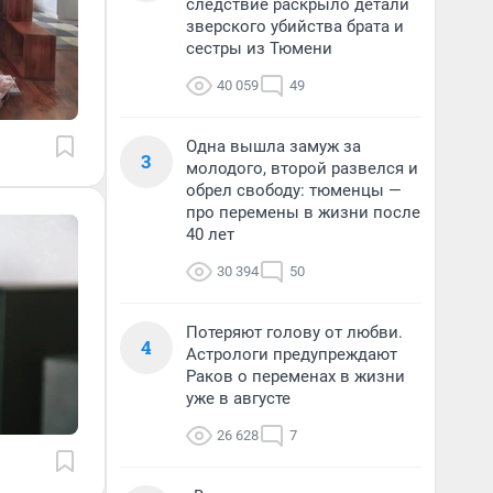
следствие раскрыло детали
зверского убийства брата и
сестры из Тюмени
40 059
49
Одна вышла замуж за
3
молодого, второй развелся и
обрел свободу: тюменцы —
про перемены в жизни после
40 лет
30 394
50
Потеряют голову от любви.
4
Астрологи предупреждают
Раков о переменах в жизни
уже в августе
26 628
7