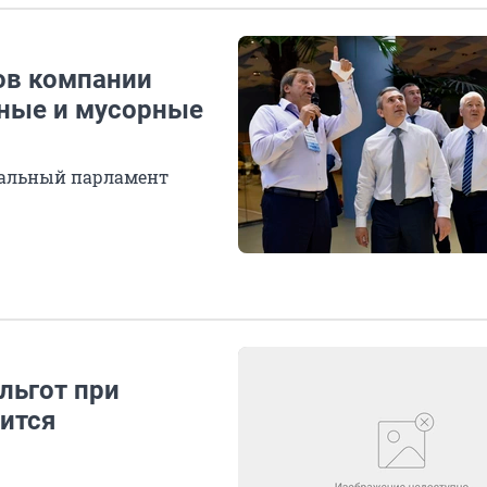
ов компании
ьные и мусорные
нальный парламент
льгот при
ится