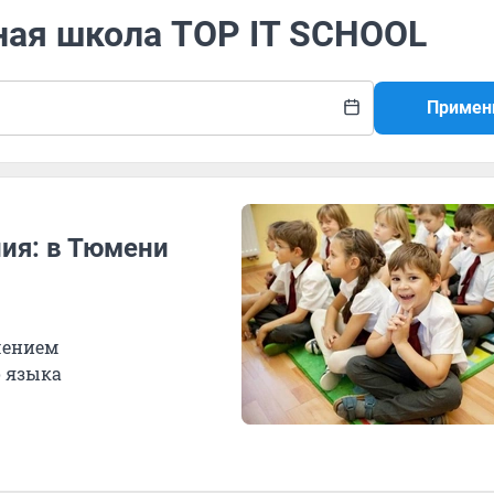
ная школа TOP IT SCHOOL
Примен
ия: в Тюмени
чением
 языка