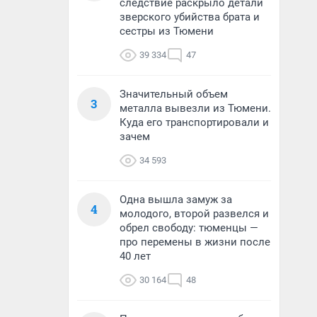
следствие раскрыло детали
зверского убийства брата и
сестры из Тюмени
39 334
47
Значительный объем
3
металла вывезли из Тюмени.
Куда его транспортировали и
зачем
34 593
Одна вышла замуж за
4
молодого, второй развелся и
обрел свободу: тюменцы —
про перемены в жизни после
40 лет
30 164
48