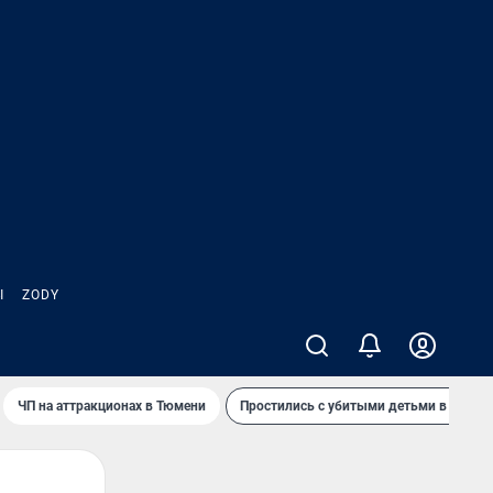
Ы
ZODY
ЧП на аттракционах в Тюмени
Простились с убитыми детьми в Таила