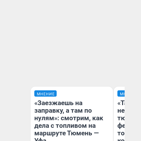
МНЕНИЕ
МНЕНИЕ
«Заезжаешь на
«Такой
заправку, а там по
не виде
нулям»: смотрим, как
тюменц
дела с топливом на
фестива
маршруте Тюмень —
топлив
Уфа
колонк