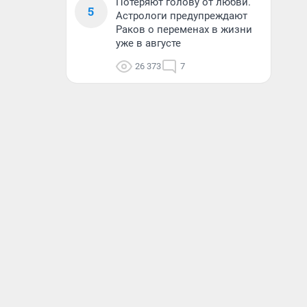
Потеряют голову от любви.
5
Астрологи предупреждают
Раков о переменах в жизни
уже в августе
26 373
7