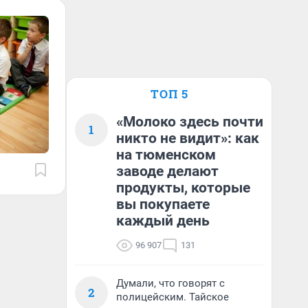
ТОП 5
«Молоко здесь почти
1
никто не видит»: как
на тюменском
заводе делают
продукты, которые
вы покупаете
каждый день
96 907
131
Думали, что говорят с
2
полицейским. Тайское