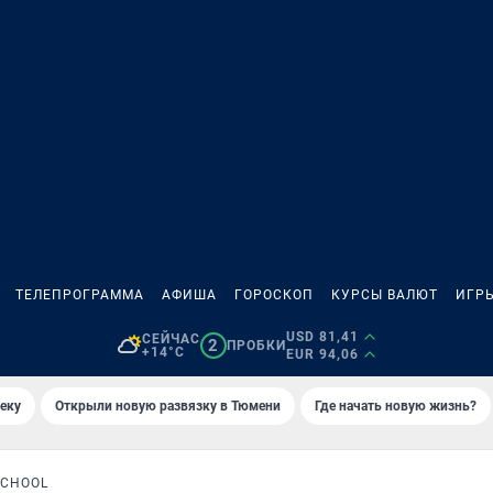
ТЕЛЕПРОГРАММА
АФИША
ГОРОСКОП
КУРСЫ ВАЛЮТ
ИГР
USD 81,41
СЕЙЧАС
2
ПРОБКИ
+14°C
EUR 94,06
еку
Открыли новую развязку в Тюмени
Где начать новую жизнь?
SCHOOL