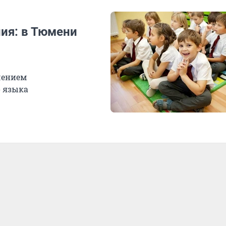
ия: в Тюмени
чением
 языка