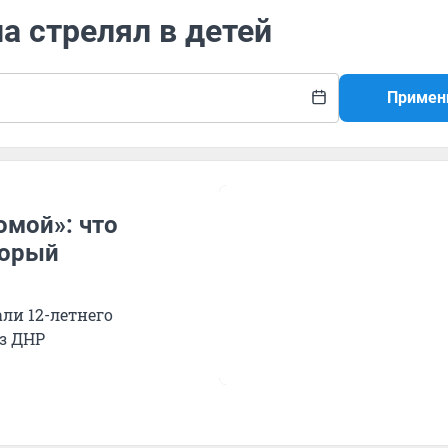
а стрелял в детей
Примен
омой»: что
торый
ли 12-летнего
из ДНР