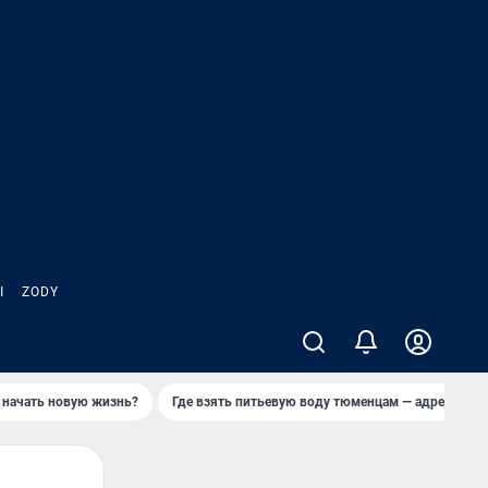
Ы
ZODY
 начать новую жизнь?
Где взять питьевую воду тюменцам — адреса