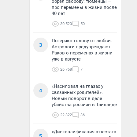
обрел свободу: тюменцы —
про перемены в жизни после
40 лет
30 520
50
Потеряют голову от любви.
3
Астрологи предупреждают
Раков о переменах в жизни
уже в августе
26 768
7
«Насиловал на глазах у
4
связанных родителей».
Новый поворот в деле
убийства россиян в Таиланде
22 322
36
«Дисквалификация аттестата
5