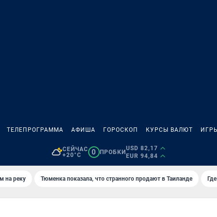
ТЕЛЕПРОГРАММА
АФИША
ГОРОСКОП
КУРСЫ ВАЛЮТ
ИГР
USD 82,17
СЕЙЧАС
0
ПРОБКИ
+20°C
EUR 94,84
м на реку
Тюменка показала, что странного продают в Таиланде
Где
Й