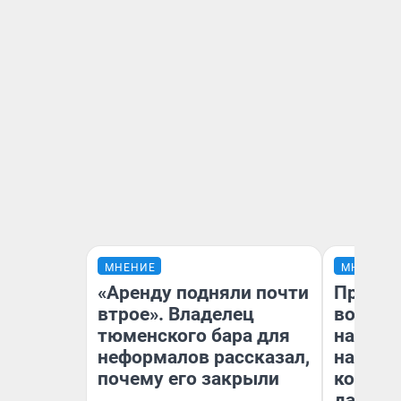
МНЕНИЕ
МНЕНИЕ
«Аренду подняли почти
Продаш
втрое». Владелец
возьмут
тюменского бара для
нам го
неформалов рассказал,
налого
почему его закрыли
коснет
даже р