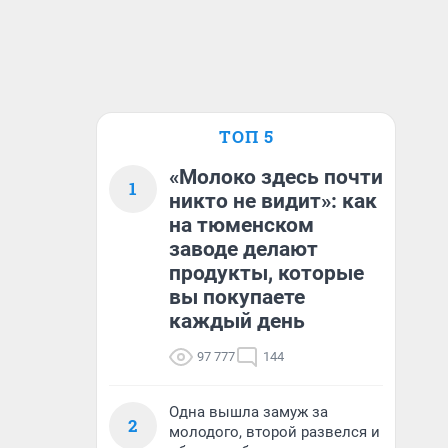
ТОП 5
«Молоко здесь почти
1
никто не видит»: как
на тюменском
заводе делают
продукты, которые
вы покупаете
каждый день
97 777
144
Одна вышла замуж за
2
молодого, второй развелся и