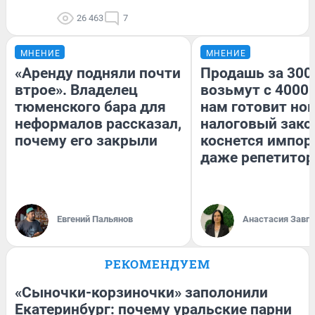
26 463
7
МНЕНИЕ
МНЕНИЕ
«Аренду подняли почти
Продашь за 3000
втрое». Владелец
возьмут с 4000.
тюменского бара для
нам готовит но
неформалов рассказал,
налоговый зако
почему его закрыли
коснется импор
даже репетитор
Евгений Пальянов
Анастасия Завг
РЕКОМЕНДУЕМ
«Сыночки-корзиночки» заполонили
Екатеринбург: почему уральские парни