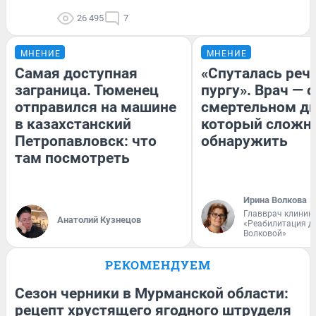
26 495
7
МНЕНИЕ
МНЕНИЕ
Самая доступная
«Спуталась речь
заграница. Тюменец
пургу». Врач — о
отправился на машине
смертельном ди
в казахстанский
который сложн
Петропавловск: что
обнаружить
там посмотреть
Ирина Волкова
Главврач клиник
Анатолий Кузнецов
«Реабилитация д
Волковой»
РЕКОМЕНДУЕМ
Сезон черники в Мурманской области:
рецепт хрустящего ягодного штруделя