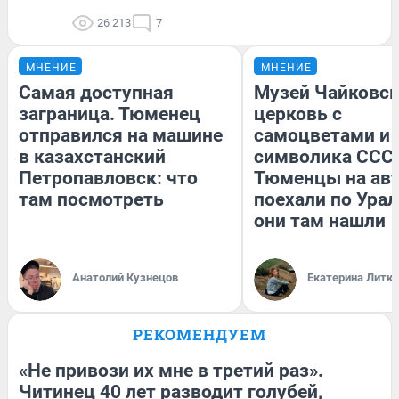
26 213
7
МНЕНИЕ
МНЕНИЕ
Самая доступная
Музей Чайковск
заграница. Тюменец
церковь с
отправился на машине
самоцветами и 
в казахстанский
символика СССР
Петропавловск: что
Тюменцы на ав
там посмотреть
поехали по Урал
они там нашли
Анатолий Кузнецов
Екатерина Литк
РЕКОМЕНДУЕМ
«Не привози их мне в третий раз».
Читинец 40 лет разводит голубей,