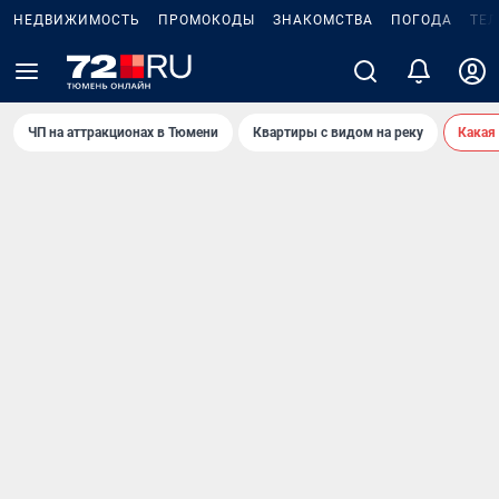
НЕДВИЖИМОСТЬ
ПРОМОКОДЫ
ЗНАКОМСТВА
ПОГОДА
ТЕ
ЧП на аттракционах в Тюмени
Квартиры с видом на реку
Какая