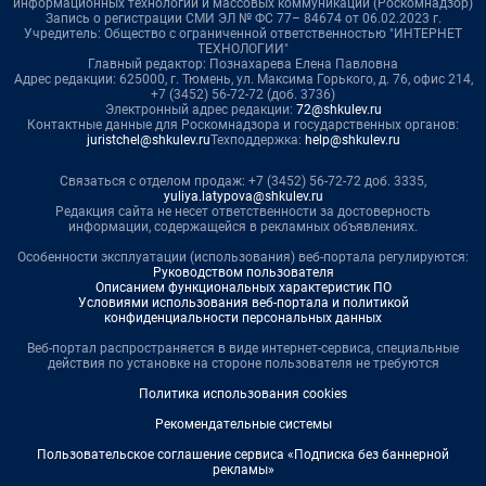
информационных технологий и массовых коммуникаций (Роскомнадзор)
Запись о регистрации СМИ ЭЛ № ФС 77– 84674 от 06.02.2023 г.
Учредитель: Общество с ограниченной ответственностью "ИНТЕРНЕТ
ТЕХНОЛОГИИ"
Главный редактор: Познахарева Елена Павловна
Адрес редакции: 625000, г. Тюмень, ул. Максима Горького, д. 76, офис 214,
+7 (3452) 56-72-72 (доб. 3736)
Электронный адрес редакции:
72@shkulev.ru
Контактные данные для Роскомнадзора и государственных органов:
juristchel@shkulev.ru
Техподдержка:
help@shkulev.ru
Связаться с отделом продаж: +7 (3452) 56-72-72 доб. 3335,
yuliya.latypova@shkulev.ru
Редакция сайта не несет ответственности за достоверность
информации, содержащейся в рекламных объявлениях.
Особенности эксплуатации (использования) веб-портала регулируются:
Руководством пользователя
Описанием функциональных характеристик ПО
Условиями использования веб-портала и политикой
конфиденциальности персональных данных
Веб-портал распространяется в виде интернет-сервиса, специальные
действия по установке на стороне пользователя не требуются
Политика использования cookies
Рекомендательные системы
Пользовательское соглашение сервиса «Подписка без баннерной
рекламы»