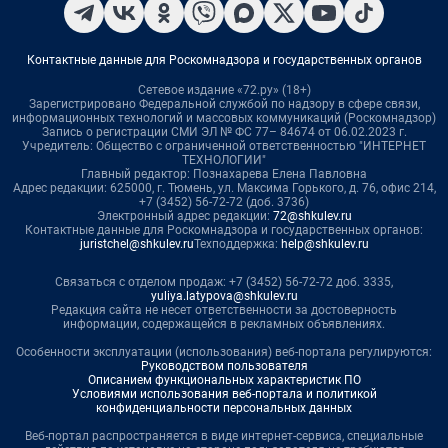
Контактные данные для Роскомнадзора и государственных органов
Сетевое издание «72.ру» (18+)
Зарегистрировано Федеральной службой по надзору в сфере связи,
информационных технологий и массовых коммуникаций (Роскомнадзор)
Запись о регистрации СМИ ЭЛ № ФС 77– 84674 от 06.02.2023 г.
Учредитель: Общество с ограниченной ответственностью "ИНТЕРНЕТ
ТЕХНОЛОГИИ"
Главный редактор: Познахарева Елена Павловна
Адрес редакции: 625000, г. Тюмень, ул. Максима Горького, д. 76, офис 214,
+7 (3452) 56-72-72 (доб. 3736)
Электронный адрес редакции:
72@shkulev.ru
Контактные данные для Роскомнадзора и государственных органов:
juristchel@shkulev.ru
Техподдержка:
help@shkulev.ru
Связаться с отделом продаж: +7 (3452) 56-72-72 доб. 3335,
yuliya.latypova@shkulev.ru
Редакция сайта не несет ответственности за достоверность
информации, содержащейся в рекламных объявлениях.
Особенности эксплуатации (использования) веб-портала регулируются:
Руководством пользователя
Описанием функциональных характеристик ПО
Условиями использования веб-портала и политикой
конфиденциальности персональных данных
Веб-портал распространяется в виде интернет-сервиса, специальные