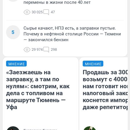
перемены в жизни после 40 лет
30 025
47
Сырье качают, НПЗ есть, а заправки пустые.
5
Почему в нефтяной столице России — Тюмени
— закончился бензин
29 974
298
МНЕНИЕ
МНЕНИЕ
«Заезжаешь на
Продашь за 3000
заправку, а там по
возьмут с 4000.
нулям»: смотрим, как
нам готовит но
дела с топливом на
налоговый зако
маршруте Тюмень —
коснется импор
Уфа
даже репетитор