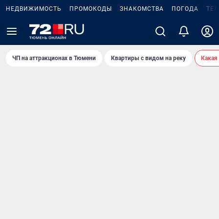
НЕДВИЖИМОСТЬ
ПРОМОКОДЫ
ЗНАКОМСТВА
ПОГОДА
ТЕ
ЧП на аттракционах в Тюмени
Квартиры с видом на реку
Какая