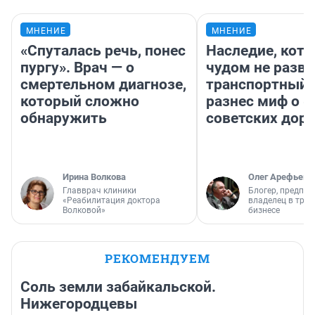
МНЕНИЕ
МНЕНИЕ
«Спуталась речь, понес
Наследие, кото
пургу». Врач — о
чудом не разва
смертельном диагнозе,
транспортный 
который сложно
разнес миф о 
обнаружить
советских доро
Ирина Волкова
Олег Арефьев
Главврач клиники
Блогер, предпри
«Реабилитация доктора
владелец в тра
Волковой»
бизнесе
РЕКОМЕНДУЕМ
Соль земли забайкальской.
Нижегородцевы