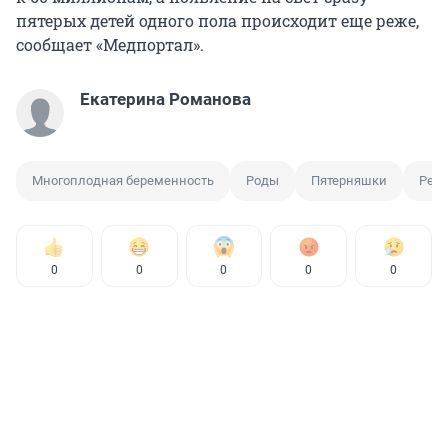
пятерых детей одного пола происходит еще реже,
сообщает «Медпортал».
Екатерина Романова
Многоплодная беременность
Роды
Пятерняшки
Реб
0
0
0
0
0