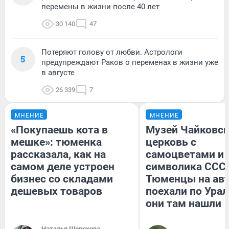
перемены в жизни после 40 лет
30 140
47
Потеряют голову от любви. Астрологи
5
предупреждают Раков о переменах в жизни уже
в августе
26 339
7
МНЕНИЕ
МНЕНИЕ
«Покупаешь кота в
Музей Чайковск
мешке»: тюменка
церковь с
рассказала, как на
самоцветами и 
самом деле устроен
символика СССР
бизнес со складами
Тюменцы на ав
дешевых товаров
поехали по Урал
они там нашли
Наталья Шорохова