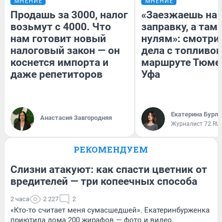
МНЕНИЕ
МНЕНИЕ
Продашь за 3000, налог
«Заезжаешь на
возьмут с 4000. Что
заправку, а там 
нам готовит новый
нулям»: смотри
налоговый закон — он
дела с топливом
коснется импорта и
маршруте Тюме
даже репетиторов
Уфа
Екатерина Бурле
Анастасия Завгородняя
Журналист 72.RU
РЕКОМЕНДУЕМ
Слизни атакуют: как спасти цветник от
вредителей — три копеечных способа
2 часа
2 227
2
«Кто-то считает меня сумасшедшей». Екатеринбурженка
приютила дома 200 жирафов — фото и видео