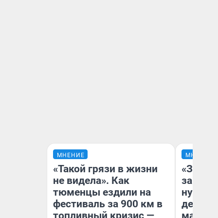
МНЕНИЕ
МНЕНИЕ
«Такой грязи в жизни
«Заезж
не видела». Как
заправк
тюменцы ездили на
нулям»
фестиваль за 900 км в
дела с
топливный кризис —
маршру