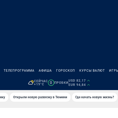
ТЕЛЕПРОГРАММА
АФИША
ГОРОСКОП
КУРСЫ ВАЛЮТ
ИГР
USD 82,17
СЕЙЧАС
0
ПРОБКИ
+19°C
EUR 94,84
еку
Открыли новую развязку в Тюмени
Где начать новую жизнь?