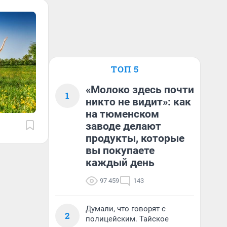
ТОП 5
«Молоко здесь почти
1
никто не видит»: как
на тюменском
заводе делают
продукты, которые
вы покупаете
каждый день
97 459
143
Думали, что говорят с
2
полицейским. Тайское