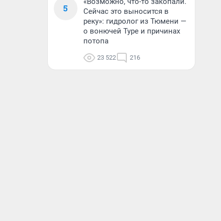
«Возможно, что-то закопали.
5
Сейчас это выносится в
реку»: гидролог из Тюмени —
о вонючей Туре и причинах
потопа
23 522
216