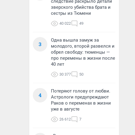
следствие раскрыло детали
зверского убийства брата и
сестры из Тюмени
40 022
49
Одна вышла замуж за
3
молодого, второй развелся и
обрел свободу: тюменцы —
про перемены в жизни после
40 лет
30 377
50
Потеряют голову от любви.
4
Астрологи предупреждают
Раков о переменах в жизни
уже в августе
26 612
7