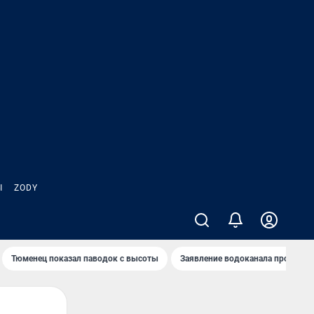
Ы
ZODY
Тюменец показал паводок с высоты
Заявление водоканала про запа