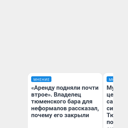
МНЕНИЕ
МНЕНИЕ
«Аренду подняли почти
Музей 
втрое». Владелец
церков
тюменского бара для
самоцв
неформалов рассказал,
символ
почему его закрыли
Тюменц
поехали