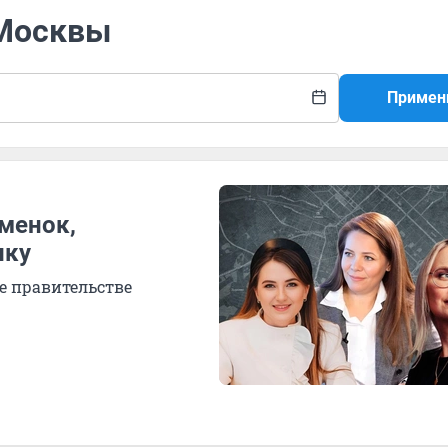
 Москвы
Примен
менок,
ику
е правительстве