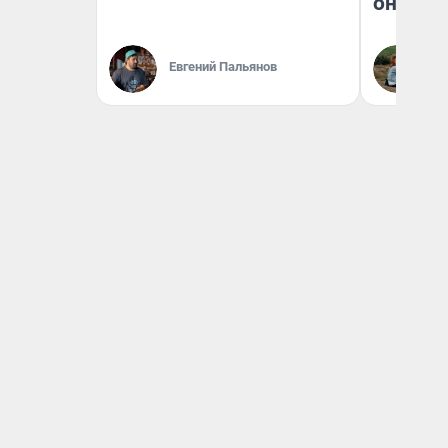
они та
Евгений Пальянов
Ек