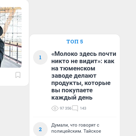
ТОП 5
«Молоко здесь почти
1
никто не видит»: как
на тюменском
заводе делают
продукты, которые
вы покупаете
каждый день
97 356
143
Думали, что говорят с
2
полицейским. Тайское