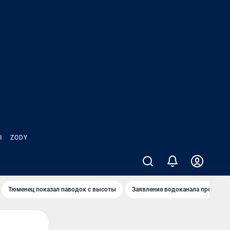
Ы
ZODY
Тюменец показал паводок с высоты
Заявление водоканала про запа