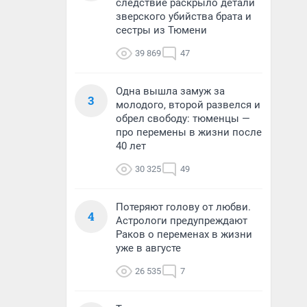
следствие раскрыло детали
зверского убийства брата и
сестры из Тюмени
39 869
47
Одна вышла замуж за
3
молодого, второй развелся и
обрел свободу: тюменцы —
про перемены в жизни после
40 лет
30 325
49
Потеряют голову от любви.
4
Астрологи предупреждают
Раков о переменах в жизни
уже в августе
26 535
7