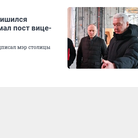
лишился
мал пост вице-
дписал мэр столицы