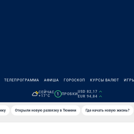
ТЕЛЕПРОГРАММА
АФИША
ГОРОСКОП
КУРСЫ ВАЛЮТ
ИГР
USD 82,17
СЕЙЧАС
1
ПРОБКИ
+17°C
EUR 94,84
еку
Открыли новую развязку в Тюмени
Где начать новую жизнь?