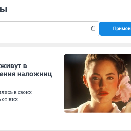
ры
Примен
 живут в
вения наложниц
лись в своих
 от них