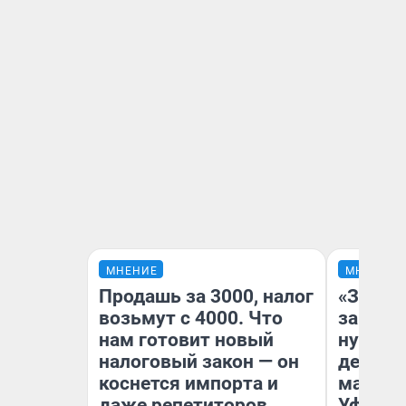
МНЕНИЕ
МНЕНИЕ
Продашь за 3000, налог
«Заезж
возьмут с 4000. Что
заправк
нам готовит новый
нулям»
налоговый закон — он
дела с
коснется импорта и
маршру
даже репетиторов
Уфа