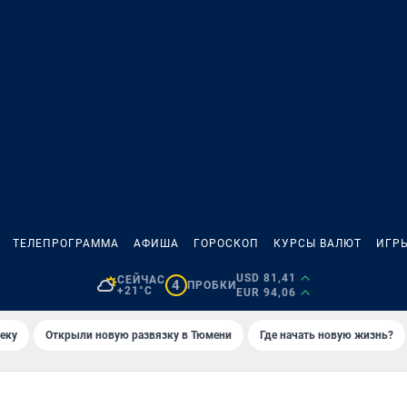
ТЕЛЕПРОГРАММА
АФИША
ГОРОСКОП
КУРСЫ ВАЛЮТ
ИГР
USD 81,41
СЕЙЧАС
4
ПРОБКИ
+21°C
EUR 94,06
еку
Открыли новую развязку в Тюмени
Где начать новую жизнь?