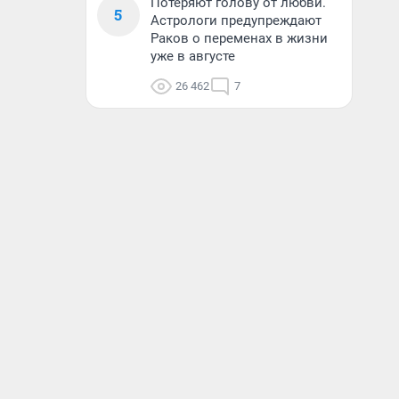
Потеряют голову от любви.
5
Астрологи предупреждают
Раков о переменах в жизни
уже в августе
26 462
7