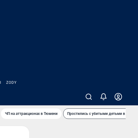
Ы
ZODY
ЧП на аттракционах в Тюмени
Простились с убитыми детьми в Таила