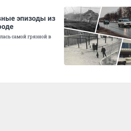
вные эпизоды из
роде
алась самой грязной в