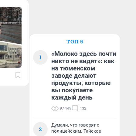
ТОП 5
«Молоко здесь почти
1
никто не видит»: как
на тюменском
заводе делают
продукты, которые
вы покупаете
каждый день
97 149
132
Думали, что говорят с
2
полицейским. Тайское