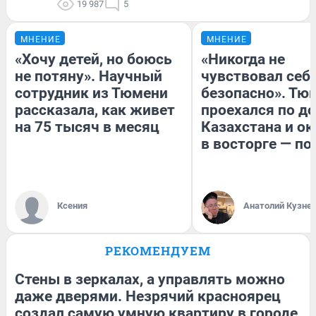
19 987
5
МНЕНИЕ
МНЕНИЕ
«Хочу детей, но боюсь
«Никогда не
не потяну». Научный
чувствовал себя
сотрудник из Тюмени
безопасно». Тю
рассказала, как живет
проехался по д
на 75 тысяч в месяц
Казахстана и ок
в восторге — по
Ксения
Анатолий Кузне
РЕКОМЕНДУЕМ
Стены в зеркалах, а управлять можно
даже дверями. Незрячий красноярец
создал самую умную квартиру в городе