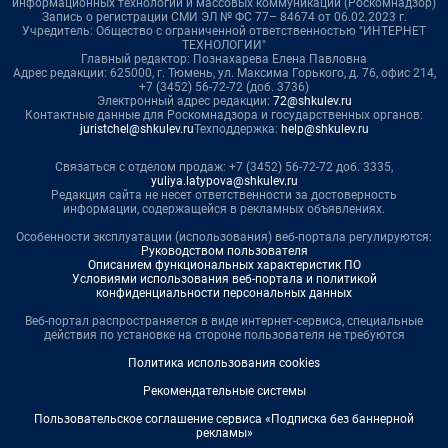
информационных технологий и массовых коммуникаций (Роскомнадзор)
Запись о регистрации СМИ ЭЛ № ФС 77– 84674 от 06.02.2023 г.
Учредитель: Общество с ограниченной ответственностью "ИНТЕРНЕТ
ТЕХНОЛОГИИ"
Главный редактор: Познахарева Елена Павловна
Адрес редакции: 625000, г. Тюмень, ул. Максима Горького, д. 76, офис 214,
+7 (3452) 56-72-72 (доб. 3736)
Электронный адрес редакции:
72@shkulev.ru
Контактные данные для Роскомнадзора и государственных органов:
juristchel@shkulev.ru
Техподдержка:
help@shkulev.ru
Связаться с отделом продаж: +7 (3452) 56-72-72 доб. 3335,
yuliya.latypova@shkulev.ru
Редакция сайта не несет ответственности за достоверность
информации, содержащейся в рекламных объявлениях.
Особенности эксплуатации (использования) веб-портала регулируются:
Руководством пользователя
Описанием функциональных характеристик ПО
Условиями использования веб-портала и политикой
конфиденциальности персональных данных
Веб-портал распространяется в виде интернет-сервиса, специальные
действия по установке на стороне пользователя не требуются
Политика использования cookies
Рекомендательные системы
Пользовательское соглашение сервиса «Подписка без баннерной
рекламы»