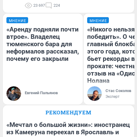
23 697
224
МНЕНИЕ
МНЕНИЕ
«Аренду подняли почти
«Никого нельзя
втрое». Владелец
победить». О ч
тюменского бара для
главный блокба
неформалов рассказал,
этого года, кот
почему его закрыли
бьет рекорды в
прокате: честн
отзыв на «Одис
Нолана
Стас Соколов
Евгений Пальянов
Эксперт
РЕКОМЕНДУЕМ
«Мечтал о большой жизни»: иностранец
из Камеруна переехал в Ярославль и