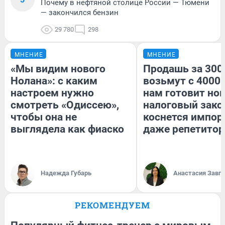
Почему в нефтяной столице России — Тюмени
— закончился бензин
29 780
298
МНЕНИЕ
МНЕНИЕ
«Мы видим нового
Продашь за 3000
Нолана»: с каким
возьмут с 4000.
настроем нужно
нам готовит но
смотреть «Одиссею»,
налоговый зако
чтобы она не
коснется импор
выглядела как фиаско
даже репетитор
Надежда Губарь
Анастасия Завг
РЕКОМЕНДУЕМ