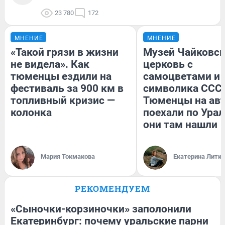
23 780
172
МНЕНИЕ
МНЕНИЕ
«Такой грязи в жизни
Музей Чайковск
не видела». Как
церковь с
тюменцы ездили на
самоцветами и 
фестиваль за 900 км в
символика СССР
топливный кризис —
Тюменцы на ав
колонка
поехали по Урал
они там нашли
Мария Токмакова
Екатерина Литк
РЕКОМЕНДУЕМ
«Сыночки-корзиночки» заполонили
Екатеринбург: почему уральские парни